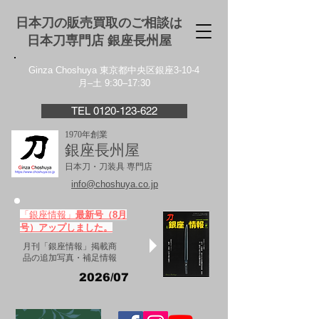
日本刀の販売買取のご相談は
日本刀専門店 銀座⻑州屋
Ginza Choshuya 東京都中央区銀座3-10-4
月–土 9:30–17:30
TEL 0120-123-622
1970年創業
銀座長州屋
日本刀・刀装具 専門店
info@choshuya.co.jp
「銀座情報」
最新号（8月
号）アップしました。
月刊「銀座情報」掲載商
品の追加写真・補足情報
2026/07