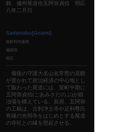
銘 備州尾道住五阿弥貞信 明応
八年二月日
Sadanobu(Goami)
室町時代後期
備後国
明応
備後の守護大名山名常熈の居館
が置かれて政治経済の中心地とし
て賑わった尾道には、室町中期に
五阿弥貞信(ごあみさだのぶ)が鍛
冶場を構えている。辰房、五阿弥
の工銘は、古刹浄土寺や足利尊氏
有縁の光明寺をはじめとする尾道
の寺社との縁を想起させる。