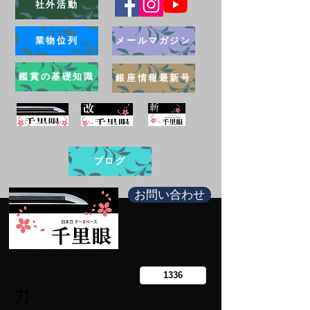
社外活動
業物位列
メールマガジン
鑑賞の基礎知識
銀座情報最新号
ブログ
お問い合わせ
日本刀専門店
​銀座長州屋
Copy right Ginza Choshuya
Production work
​Tomoriki Imazu
刀