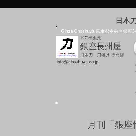
日本
Ginza Choshuya 東京都中央区銀座3-10
1970年創業
銀座長州屋
日本刀・刀装具 専門店
info@choshuya.co.jp
月刊「銀座