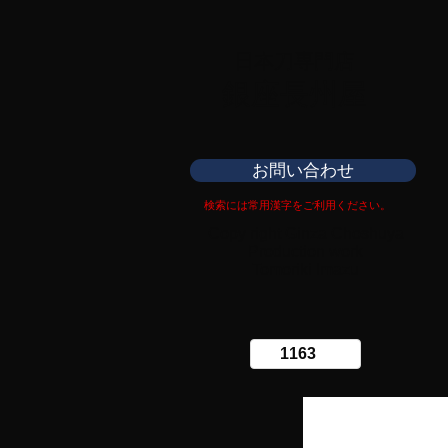
日本刀専門店
​銀座長州屋
お問い合わせ
検索には常用漢字をご利用ください。
Copy right Ginza Choshuya
Production work
​Tomoriki Imazu