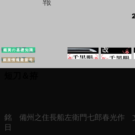
報
鑑賞の基礎知識
銀座情報最新号
短刀＆拵
銘 備州之住長船左衛門七郎春光作 
日