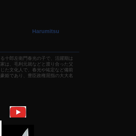
Harumitsu
る十郎左衛門春光の子で、活躍期は
秀家は、毛利元就などと渡り合った父
通じた文化人で、春光や祐定など備前
女豪姫であり、豊臣政権屈指の大大名