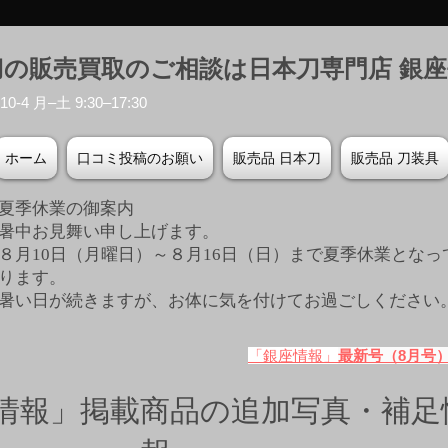
刀の販売買取のご相談は日本刀専門店 銀
-4 月–土 9:30–17:30
ホーム
口コミ投稿のお願い
販売品 日本刀
販売品 刀装具
夏季休業の御案内
暑中お見舞い申し上げます。
８月10日（月曜日）～８月16日（日）まで夏季休業となっ
ります。
​暑い日が続きますが、お体に気を付けてお過ごしください
「銀座情報」
最新号（8月号
情報」掲載商品の追加写真・補足