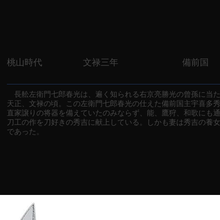
桃山時代
文禄三年
備前国
長舩左衛門七郎春光は、遍く知られる右京亮勝光の曾孫に当た
天正、文禄の頃。この左衛門七郎春光の仕えた備前国主宇喜多
直家譲りの将器を備えていたのみならず、能、鷹狩、和歌にも
刀工の作を刀好きの秀吉に献上している。しかも妻は秀吉の養
であった。