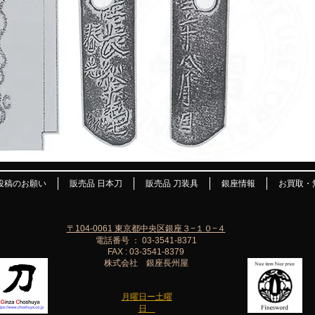
投稿のお願い
販売品 日本刀
販売品 刀装具
銀座情報
お買取・
〒104-0061 東京都中央区銀座３−１０−４
電話番号 ： 03-3541-8371
FAX : 03-3541-8379
株式会社 銀座長州屋
月曜日ー土曜
日