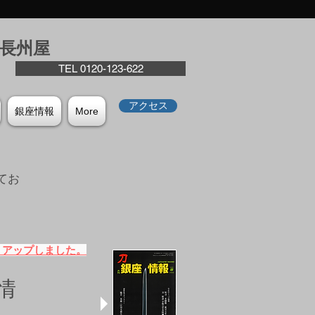
座⻑州屋
TEL 0120-123-622
アクセス
銀座情報
More
てお
。
）アップしました。
情