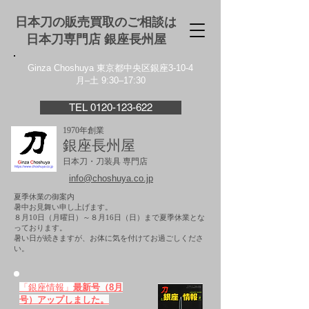
日本刀の販売買取のご相談は
日本刀専門店 銀座⻑州屋
Ginza Choshuya 東京都中央区銀座3-10-4
月–土 9:30–17:30
TEL 0120-123-622
1970年創業
銀座長州屋
日本刀・刀装具 専門店
info@choshuya.co.jp
夏季休業の御案内
暑中お見舞い申し上げます。
８月10日（月曜日）～８月16日（日）まで夏季休業とな
っております。
​暑い日が続きますが、お体に気を付けてお過ごしくださ
い。
「銀座情報」
最新号（8月
号）アップしました。