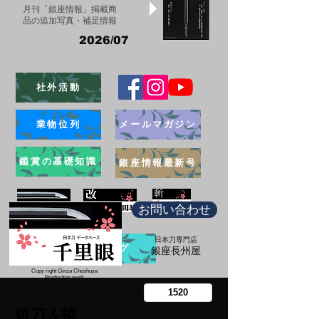
月刊「銀座情報」掲載商
品の追加写真・補足情報
2026/07
社外活動
業物位列
メールマガジン
鑑賞の基礎知識
銀座情報最新号
お問い合わせ
日本刀専門店
ブログ
​銀座長州屋
Copy right Ginza Choshuya
Production work
​Tomoriki Imazu
短刀＆拵