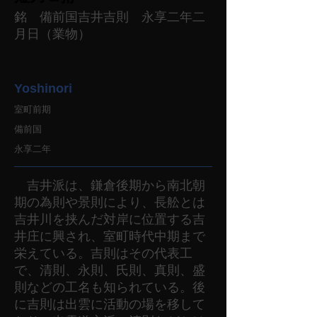
銘 備前国吉井吉則 永享二年二
月日（業物）
Yoshinori
室町前期
備前国
永享二年
吉井派は、鎌倉後期から南北朝
期の為則や景則により、長舩とは
吉井川を挟んだ対岸に位置する吉
井庄に興され、室町時代中期まで
栄えている。吉則はその代表工
で、清則、永則、氏則、真則、盛
則などの工名も知られている。後
に吉則は出雲に活動の場を移して