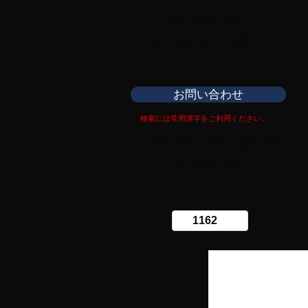
日本刀専門店
​銀座長州屋
お問い合わせ
検索には常用漢字をご利用ください。
Copy right Ginza Choshuya
Production work
​Tomoriki Imazu