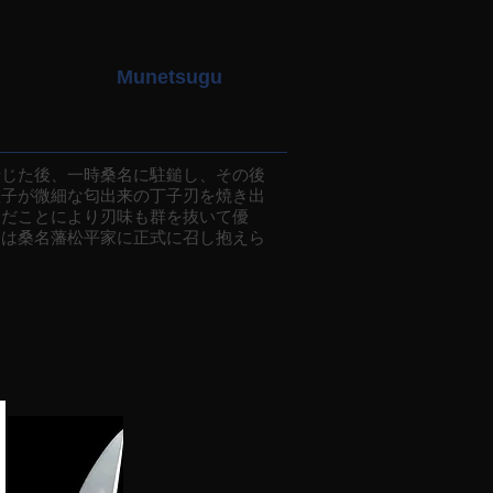
Munetsugu
じた後、一時桑名に駐鎚し、その後
粒子が微細な匂出来の丁子刃を焼き出
んだことにより刃味も群を抜いて優
には桑名藩松平家に正式に召し抱えら