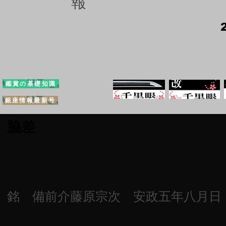
報
鑑賞の基礎知識
銀座情報最新号
脇差
銘 備前介藤原宗次 安政五年八月日