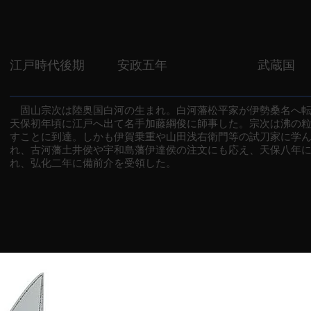
江戸時代後期
安政五年
武蔵国
固山宗次は陸奥国白河の生まれ。白河藩松平家が伊勢桑名へ転
天保初年頃に江戸へ出て名手加藤綱俊に師事した。宗次は沸の
すことに到達。しかも伊賀乗重や山田浅右衛門等の試刀家に学
れ、古河藩土井侯や宇和島藩伊達侯の注文にも応え、天保八年
れ、弘化二年に備前介を受領した。