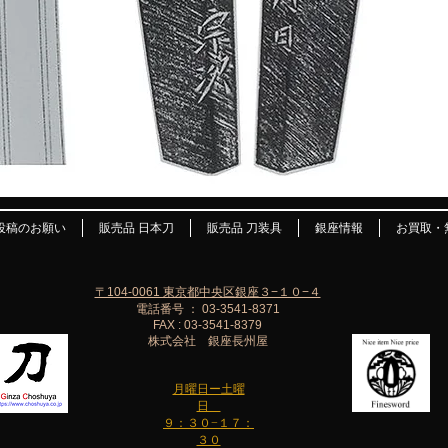
投稿のお願い
販売品 日本刀
販売品 刀装具
銀座情報
お買取・
〒104-0061 東京都中央区銀座３−１０−４
電話番号 ： 03-3541-8371
FAX : 03-3541-8379
株式会社 銀座長州屋
月曜日ー土曜
日
９：３０−１７：
３０