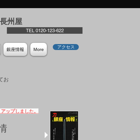
座⻑州屋
TEL 0120-123-622
アクセス
銀座情報
More
てお
。
）アップしました。
情