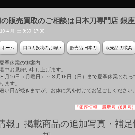
刀の販売買取のご相談は日本刀専門店 銀
-4 月–土 9:30–17:30
ホーム
口コミ投稿のお願い
販売品 日本刀
販売品 刀装具
夏季休業の御案内
暑中お見舞い申し上げます。
８月10日（月曜日）～８月16日（日）まで夏季休業となっ
ります。
​暑い日が続きますが、お体に気を付けてお過ごしください
「銀座情報」
最新号（8月号
情報」掲載商品の追加写真・補足