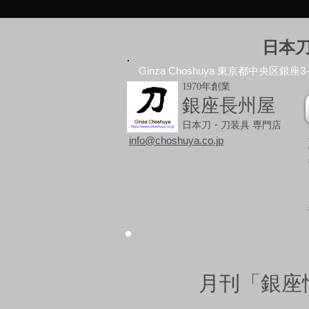
日本
Ginza Choshuya 東京都中央区銀座3-10
1970年創業
銀座長州屋
日本刀・刀装具 専門店
info@choshuya.co.jp
月刊「銀座