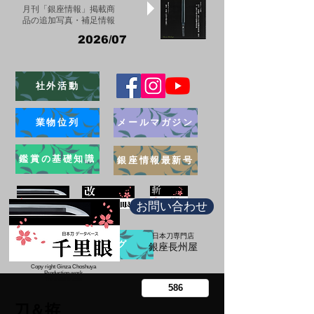
月刊「銀座情報」掲載商
品の追加写真・補足情報
2026/07
社外活動
業物位列
メールマガジン
鑑賞の基礎知識
銀座情報最新号
お問い合わせ
日本刀専門店
ブログ
​銀座長州屋
Copy right Ginza Choshuya
Production work
​Tomoriki Imazu
刀＆拵