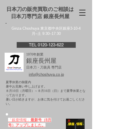
日本刀の販売買取のご相談は
日本刀専門店 銀座⻑州屋
Ginza Choshuya 東京都中央区銀座3-10-4
月–土 9:30–17:30
TEL 0120-123-622
1970年創業
銀座長州屋
日本刀・刀装具 専門店
info@choshuya.co.jp
夏季休業の御案内
暑中お見舞い申し上げます。
８月10日（月曜日）～８月16日（日）まで夏季休業とな
っております。
​暑い日が続きますが、お体に気を付けてお過ごしくださ
い。
「銀座情報」
最新号（8月
号）アップしました。