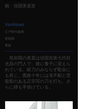
銘 信国美直造
Yoshinao
江戸時代後期
筑前国
寛政
筑前国の美直は信国吉政七代目
光昌の門人で、後に養子に迎えら
れている。鍛刀のみならず彫金に
も長じ、寛政十年には滝不動と雲
龍彫のある正宗写の刀を打ち、さ
らに鐔も手掛けている。