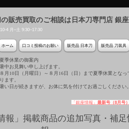
刀の販売買取のご相談は日本刀専門店 銀
-4 月–土 9:30–17:30
ホーム
口コミ投稿のお願い
販売品 日本刀
販売品 刀装具
夏季休業の御案内
暑中お見舞い申し上げます。
８月10日（月曜日）～８月16日（日）まで夏季休業となっ
ります。
​暑い日が続きますが、お体に気を付けてお過ごしください
「銀座情報」
最新号（8月号
情報」掲載商品の追加写真・補足