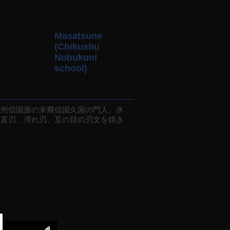
Masatsune
(Chikushu
Nobukuni
school)
州信国派の末裔信国久国の門人。水
に直刃、湾れ刃、互の目の刃文を焼き