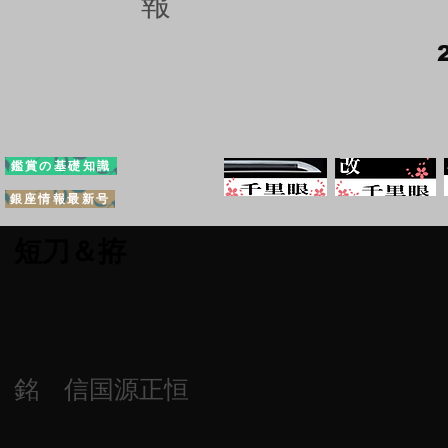
報
鑑賞の基礎知識
銀座情報最新号
短刀＆拵
銘 信国源正恒