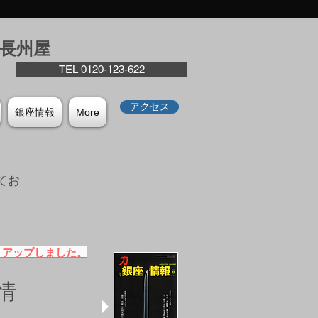
座⻑州屋
TEL 0120-123-622
アクセス
銀座情報
More
てお
。
）アップしました。
情