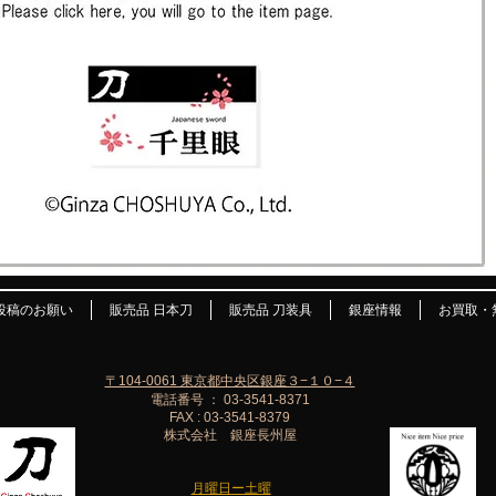
投稿のお願い
販売品 日本刀
販売品 刀装具
銀座情報
お買取・
〒104-0061 東京都中央区銀座３−１０−４
電話番号 ： 03-3541-8371
FAX : 03-3541-8379
株式会社 銀座長州屋
月曜日ー土曜