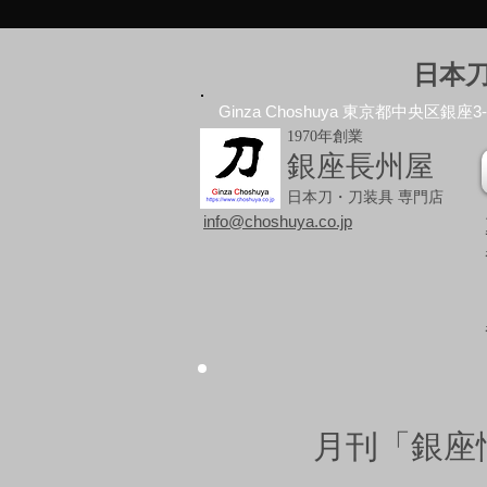
日本
Ginza Choshuya 東京都中央区銀座3-10
1970年創業
銀座長州屋
日本刀・刀装具 専門店
info@choshuya.co.jp
月刊「銀座