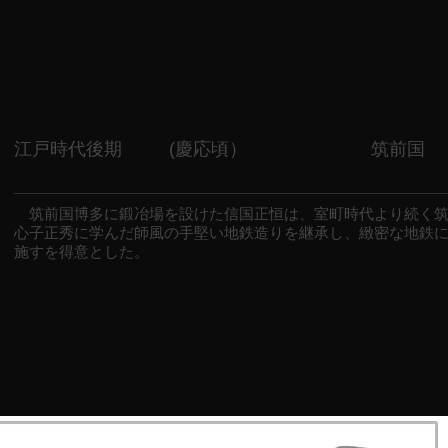
江戸時代後期
(慶応頃）
筑前国
筑前国博多に鍛冶場を設けた信国正恒は、室町時代より続く筑
心子正秀に学んだ師風の手堅い地鉄造りを継承し、緻密な地鉄
施すを得意とした。