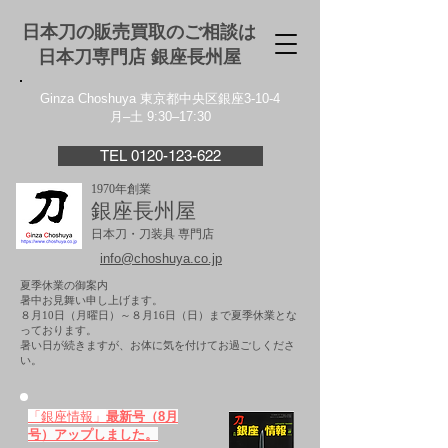
日本刀の販売買取のご相談は
日本刀専門店 銀座⻑州屋
Ginza Choshuya 東京都中央区銀座3-10-4
月–土 9:30–17:30
TEL 0120-123-622
1970年創業
銀座長州屋
日本刀・刀装具 専門店
info@choshuya.co.jp
夏季休業の御案内
暑中お見舞い申し上げます。
８月10日（月曜日）～８月16日（日）まで夏季休業とな
っております。
​暑い日が続きますが、お体に気を付けてお過ごしくださ
い。
「銀座情報」
最新号（8月
号）アップしました。