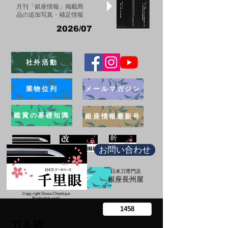
月刊「銀座情報」掲載商
品の追加写真・補足情報
2026/07
社外活動
業物位列
メールマガジン
鑑賞の基礎知識
銀座情報最新号
お問い合わせ
日本刀専門店
ブログ
​銀座長州屋
Copy right Ginza Choshuya
Production work
​Tomoriki Imazu
刀＆拵