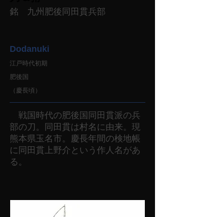
銘 九州肥後同田貫兵部
Dodanuki
江戸時代初期
肥後国
（慶長頃）
戦国時代の肥後国同田貫派の兵
部の刀。同田貫は村名に由来。現
熊本県玉名市。慶長年間の検地帳
に同田貫上野介という作人名があ
る。