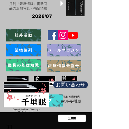
月刊「銀座情報」掲載商
品の追加写真・補足情報
2026/07
社外活動
業物位列
メールマガジン
鑑賞の基礎知識
銀座情報最新号
お問い合わせ
日本刀専門店
ブログ
​銀座長州屋
Copy right Ginza Choshuya
Production work
​Tomoriki Imazu
刀