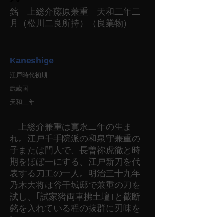
銘 上総介藤原兼重 天和二年二
月（松川二良所持）（良業物）
Kaneshige
江戸時代初期
武蔵国
天和二年
上総介兼重は寛永二年の生ま
れ。江戸千手院派の和泉守兼重の
子または門人で、長曽祢虎徹と時
期をほぼ一にする、江戸新刀を代
表する刀工の一人。明治三十九年
乃木大将は谷干城邸で兼重の刀を
試し、｢試家猪両車拂土壇｣と截断
銘を入れている程の抜群に刃味を