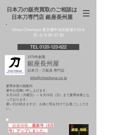
日本刀の販売買取のご相談は
日本刀専門店 銀座⻑州屋
Ginza Choshuya 東京都中央区銀座3-10-4
月–土 9:30–17:30
TEL 0120-123-622
1970年創業
銀座長州屋
日本刀・刀装具 専門店
info@choshuya.co.jp
夏季休業の御案内
暑中お見舞い申し上げます。
８月10日（月曜日）～８月16日（日）まで夏季休業とな
っております。
​暑い日が続きますが、お体に気を付けてお過ごしくださ
い。
「銀座情報」
最新号（8月
号）アップしました。