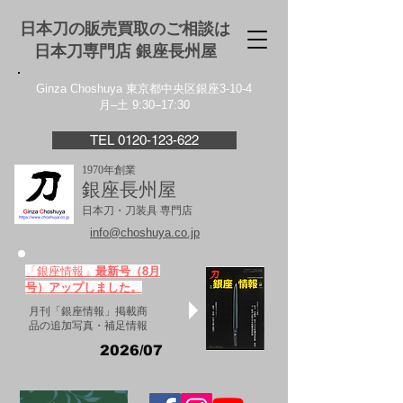
日本刀の販売買取のご相談は
日本刀専門店 銀座⻑州屋
Ginza Choshuya 東京都中央区銀座3-10-4
月–土 9:30–17:30
TEL 0120-123-622
1970年創業
銀座長州屋
日本刀・刀装具 専門店
info@choshuya.co.jp
「銀座情報」
最新号（8月
号）アップしました。
月刊「銀座情報」掲載商
品の追加写真・補足情報
2026/07