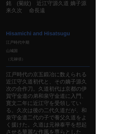
銘 (菊紋) 近江守源久道 嫡子源
来久次 命長遠
Hisamichi and Hisatsugu
江戸時代中期
山城国
（元禄頃）
江戸時代の京五鍛冶に数えられる
近江守久道初代と、その嫡子源久
次の合作刀。久道初代は京都の伊
賀守金道の弟和泉守金道に入門、
寛文二年に近江守を受領してい
る。久次は後の二代久道だが、和
泉守金道二代の子で養父久道をよ
く援けた。久道は元禄泰平を想起
させる華麗な作風を専らとした