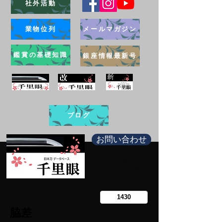
社外活動
業物位列
メールマガジン
鑑賞の基礎知識
銀座情報最新号
ブログ
お問い合わせ
日本刀専門店
​銀座長州屋
Copy right Ginza Choshuya
Production work
​Tomoriki Imazu
脇差