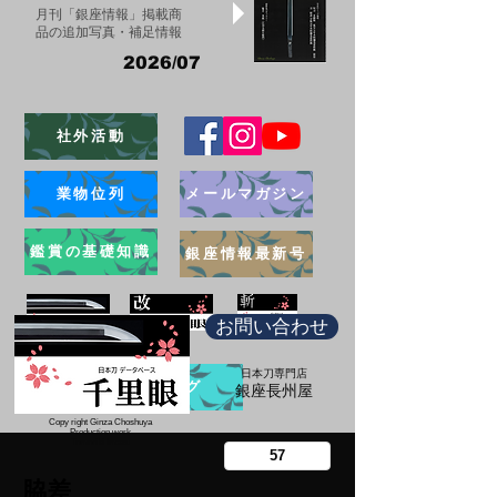
月刊「銀座情報」掲載商
品の追加写真・補足情報
2026/07
社外活動
業物位列
メールマガジン
鑑賞の基礎知識
銀座情報最新号
お問い合わせ
日本刀専門店
ブログ
​銀座長州屋
Copy right Ginza Choshuya
Production work
​Tomoriki Imazu
脇差