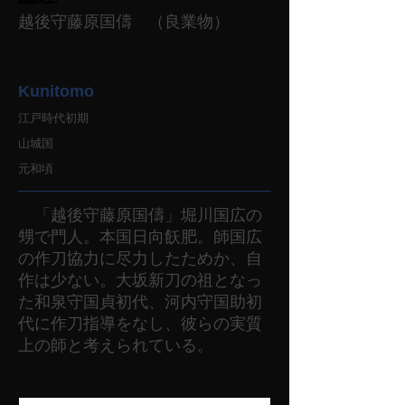
越後守藤原国儔 （良業物）
Kunitomo
江戸時代初期
山城国
元和頃
「越後守藤原国儔」堀川国広の
甥で門人。本国日向飫肥。師国広
の作刀協力に尽力したためか、自
作は少ない。大坂新刀の祖となっ
た和泉守国貞初代、河内守国助初
代に作刀指導をなし、彼らの実質
上の師と考えられている。