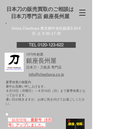
日本刀の販売買取のご相談は
日本刀専門店 銀座⻑州屋
Ginza Choshuya 東京都中央区銀座3-10-4
月–土 9:30–17:30
TEL 0120-123-622
1970年創業
銀座長州屋
日本刀・刀装具 専門店
info@choshuya.co.jp
夏季休業の御案内
暑中お見舞い申し上げます。
８月10日（月曜日）～８月16日（日）まで夏季休業とな
っております。
​暑い日が続きますが、お体に気を付けてお過ごしくださ
い。
「銀座情報」
最新号（8月
号）アップしました。