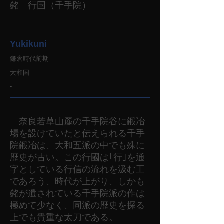
銘 行国（千手院）
Yukikuni
鎌倉時代前期
大和国
-
奈良若草山麓の千手院谷に鍛冶
場を設けていたと伝えられる千手
院鍛冶は、大和五派の中でも殊に
歴史が古い。この行國は｢行｣を通
字としている行信の流れを汲む工
であろう、時代が上がり、しかも
銘が遺されている千手院派の作は
極めて少なく、同派の歴史を探る
上でも貴重な太刀である。