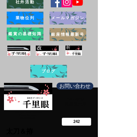
社外活動
業物位列
メールマガジン
鑑賞の基礎知識
銀座情報最新号
ブログ
お問い合わせ
日本刀専門店
​銀座長州屋
Copy right Ginza Choshuya
Production work
​Tomoriki Imazu
太刀＆拵