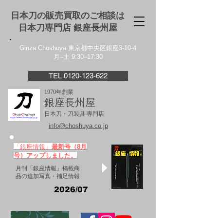
日本刀の販売買取のご相談は
日本刀専門店 銀座⻑州屋
Ginza Choshuya 東京都中央区銀座3-10-4
月–土 9:30–17:30
TEL 0120-123-622
1970年創業
銀座長州屋
日本刀・刀装具 専門店
info@choshuya.co.jp
「銀座情報」
最新号（8月
号）アップしました。
月刊「銀座情報」掲載商
品の追加写真・補足情報
2026/07