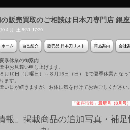
刀の販売買取のご相談は日本刀専門店 銀
-4 月–土 9:30–17:30
ホーム
自己紹介
販売品 日本刀リスト
商品案内
会社
夏季休業の御案内
暑中お見舞い申し上げます。
８月10日（月曜日）～８月16日（日）まで夏季休業となっ
ります。
​暑い日が続きますが、お体に気を付けてお過ごしください
「銀座情報」
最新号（8月号
情報」掲載商品の追加写真・補足