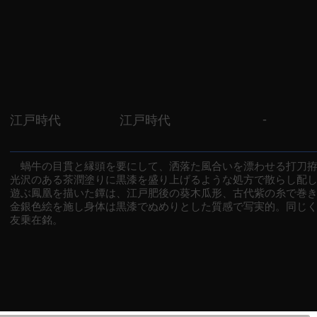
-
江戸時代
江戸時代
蝸牛の目貫と縁頭を要にして、洒落た風合いを漂わせる打刀拵
光沢のある茶潤塗りに黒漆を盛り上げるような処方で散らし配
遊ぶ鳳凰を描いた鐔は、江戸肥後の葵木瓜形、古代紫の糸で巻
金銀色絵を施し身体は黒漆でぬめりとした質感で写実的。同じ
友乗在銘。