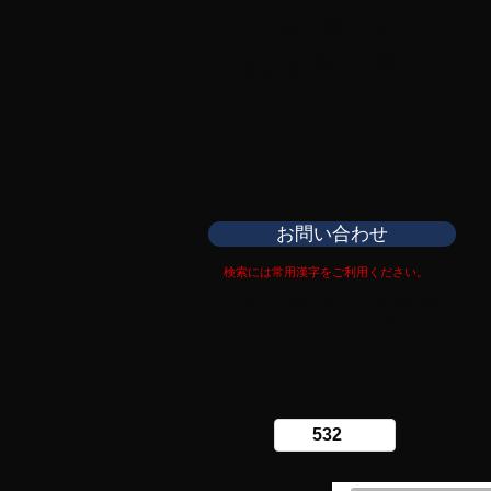
日本刀専門店
​銀座長州屋
お問い合わせ
検索には常用漢字をご利用ください。
Copy right Ginza Choshuya
Production work
​Tomoriki Imazu