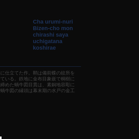
Cha urumi-nuri
Bizen-cho mon
chirashi saya
uchigatana
koshirae
に仕立てた作。鞘は備前蝶の紋所を
している。鉄地に金布目象嵌で桐樹に
き締めた蝸牛図目貫は、素銅地容彫に
く蝸牛図の縁頭は幕末期の水戸の金工