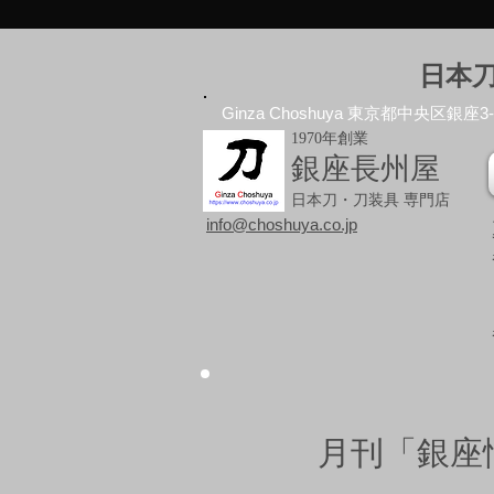
日本
Ginza Choshuya 東京都中央区銀座3-10
1970年創業
銀座長州屋
日本刀・刀装具 専門店
info@choshuya.co.jp
月刊「銀座