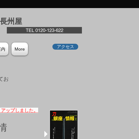
座⻑州屋
TEL 0120-123-622
アクセス
案内
More
てお
。
）アップしました。
情