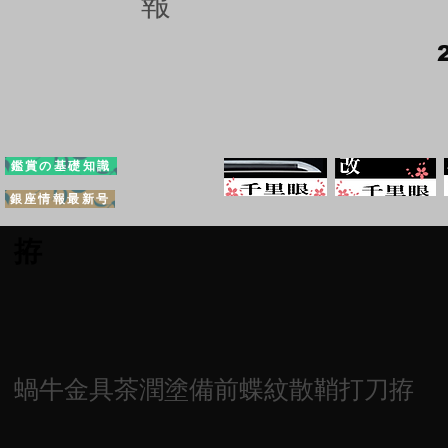
報
鑑賞の基礎知識
銀座情報最新号
拵
蝸牛金具茶潤塗備前蝶紋散鞘打刀拵