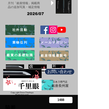
月刊「銀座情報」掲載商
品の追加写真・補足情報
2026/07
社外活動
業物位列
メールマガジン
鑑賞の基礎知識
銀座情報最新号
お問い合わせ
日本刀専門店
ブログ
​銀座長州屋
Copy right Ginza Choshuya
Production work
​Tomoriki Imazu
脇差