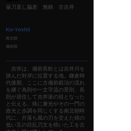
薙刀直し脇差 無銘 古吉井
Ko-Yoshii
南北朝
備前国
吉井は、備前長舩とは吉井川を
挟んだ対岸に位置する地。鎌倉時
代後期、ここに古備前鍛冶の流れ
を継ぐ為則や一文字流の景則、長
則が居住して吉井派の祖となった
と伝える。殊に兼光やその一門の
政光と歩調を同じくする南北朝時
代に、片落ち風の刃を交えた焼の
低い互の目乱刃文を焼いた工を古