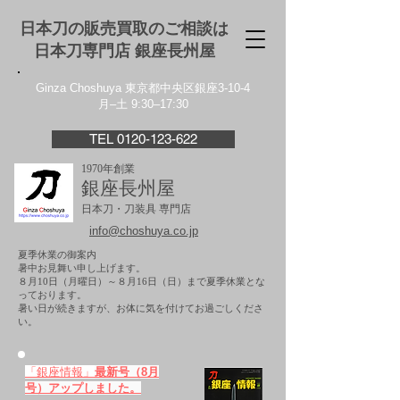
日本刀の販売買取のご相談は
日本刀専門店 銀座⻑州屋
Ginza Choshuya 東京都中央区銀座3-10-4
月–土 9:30–17:30
TEL 0120-123-622
1970年創業
銀座長州屋
日本刀・刀装具 専門店
info@choshuya.co.jp
夏季休業の御案内
暑中お見舞い申し上げます。
８月10日（月曜日）～８月16日（日）まで夏季休業とな
っております。
​暑い日が続きますが、お体に気を付けてお過ごしくださ
い。
「銀座情報」
最新号（8月
号）アップしました。