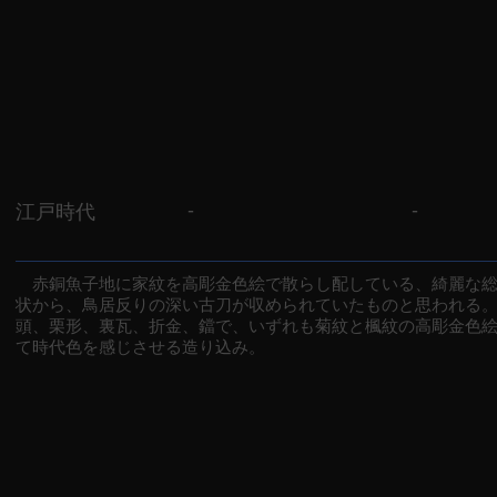
-
-
江戸時代
赤銅魚子地に家紋を高彫金色絵で散らし配している、綺麗な総
状から、鳥居反りの深い古刀が収められていたものと思われる
頭、栗形、裏瓦、折金、鐺で、いずれも菊紋と楓紋の高彫金色
て時代色を感じさせる造り込み。