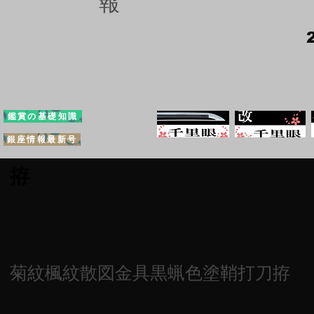
報
鑑賞の基礎知識
銀座情報最新号
拵
菊紋楓紋散図金具黒蝋色塗鞘打刀拵