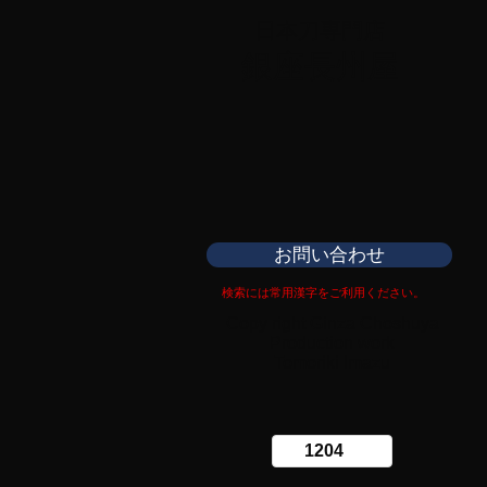
日本刀専門店
​銀座長州屋
お問い合わせ
検索には常用漢字をご利用ください。
Copy right Ginza Choshuya
Production work
​Tomoriki Imazu