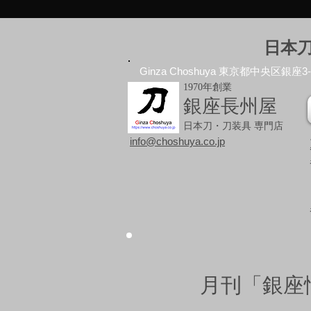
日本
Ginza Choshuya 東京都中央区銀座3-10
1970年創業
銀座長州屋
日本刀・刀装具 専門店
info@choshuya.co.jp
月刊「銀座