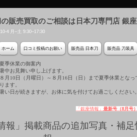
刀の販売買取のご相談は日本刀専門店 銀
-4 月–土 9:30–17:30
ホーム
口コミ投稿のお願い
販売品 日本刀
販売品 刀装具
夏季休業の御案内
暑中お見舞い申し上げます。
８月10日（月曜日）～８月16日（日）まで夏季休業となっ
ります。
​暑い日が続きますが、お体に気を付けてお過ごしください
「銀座情報」
最新号（8月号
情報」掲載商品の追加写真・補足