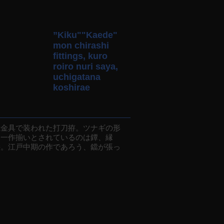
”Kiku""Kaede"
mon chirashi
fittings, kuro
roiro nuri saya,
uchigatana
koshirae
金具で装われた打刀拵。ツナギの形
。一作揃いとされているのは鐔、縁
絵。江戸中期の作であろう、鐺が張っ