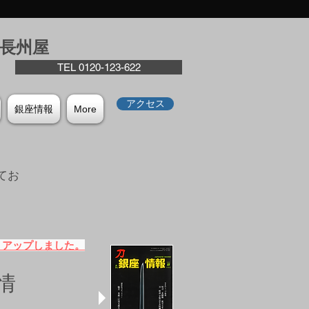
座⻑州屋
TEL 0120-123-622
アクセス
銀座情報
More
てお
。
）アップしました。
情