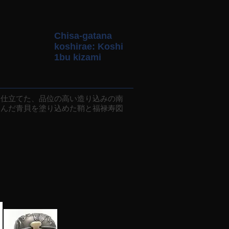
Chisa-gatana
koshirae: Koshi
1bu kizami
に仕立てた、品位の高い造り込みの南
刻んだ青貝を塗り込めた鞘と福禄寿図