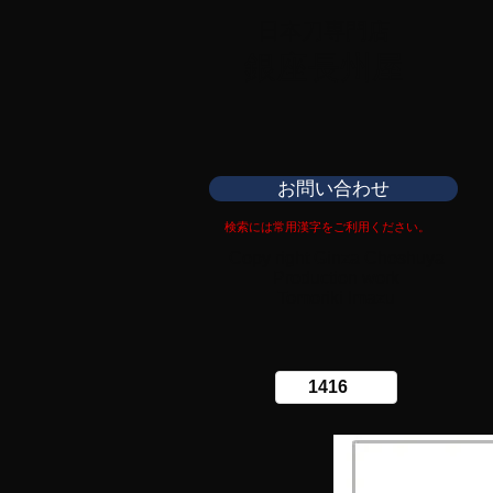
日本刀専門店
​銀座長州屋
お問い合わせ
検索には常用漢字をご利用ください。
Copy right Ginza Choshuya
Production work
​Tomoriki Imazu