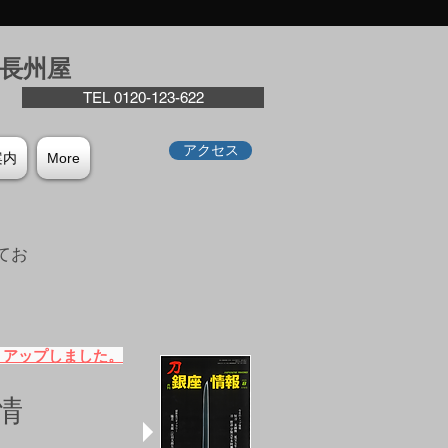
座⻑州屋
TEL 0120-123-622
アクセス
案内
More
てお
。
）アップしました。
情