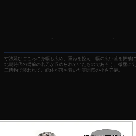
-
-
寸法延びごころに身幅も広め、重ねを控え、幅の広い茎を振袖
北朝時代の備前の名刀が収められていたものであろう、微塵に
三所物で装われて、総体が落ち着いた雰囲気の小さ刀拵。