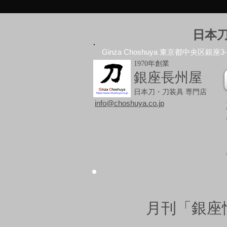
日本
Ginza Choshuya 東京都中央区銀座3-10
1970年創業
銀座長州屋
日本刀・刀装具 専門店
info@choshuya.co.jp
月刊「銀座