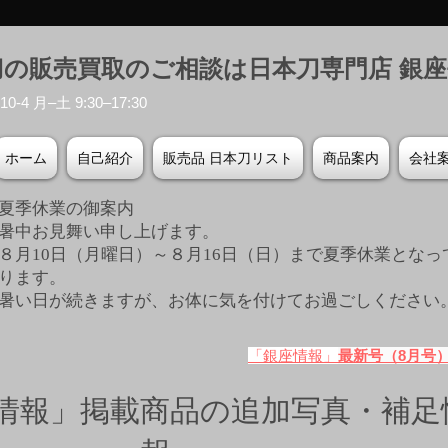
刀の販売買取のご相談は日本刀専門店 銀
-4 月–土 9:30–17:30
ホーム
自己紹介
販売品 日本刀リスト
商品案内
会社
夏季休業の御案内
暑中お見舞い申し上げます。
８月10日（月曜日）～８月16日（日）まで夏季休業となっ
ります。
​暑い日が続きますが、お体に気を付けてお過ごしください
「銀座情報」
最新号（8月号
情報」掲載商品の追加写真・補足