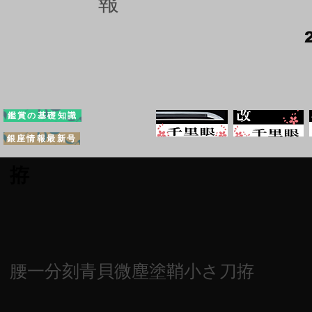
報
鑑賞の基礎知識
銀座情報最新号
拵
腰一分刻青貝微塵塗鞘小さ刀拵