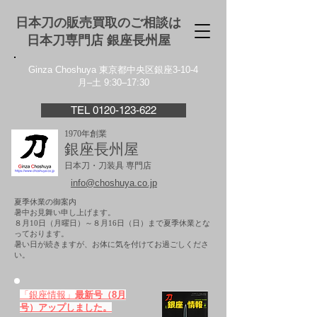
日本刀の販売買取のご相談は
日本刀専門店 銀座⻑州屋
Ginza Choshuya 東京都中央区銀座3-10-4
月–土 9:30–17:30
TEL 0120-123-622
1970年創業
銀座長州屋
日本刀・刀装具 専門店
info@choshuya.co.jp
夏季休業の御案内
暑中お見舞い申し上げます。
８月10日（月曜日）～８月16日（日）まで夏季休業とな
っております。
​暑い日が続きますが、お体に気を付けてお過ごしくださ
い。
「銀座情報」
最新号（8月
号）アップしました。