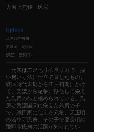
大磨上無銘 氏房
Ujifusa
江戸時代初期
美濃国－尾張国
(天正－慶長頃）
元来は二尺七寸の長寸刀で、扱
い易い寸法に仕立て直したもの。
戦国時代末期から江戸初期にかけ
て、美濃から尾張に移住して栄え
た氏房の作と極められている。氏
房は美濃国関に栄えた兼房の子
で、織田家に仕えた元亀、天正頃
の若狭守氏房、その子で慶長頃の
飛騨守氏房の活躍が知られてい