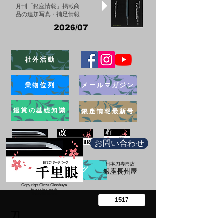
月刊「銀座情報」掲載商
品の追加写真・補足情報
2026/07
社外活動
業物位列
メールマガジン
鑑賞の基礎知識
銀座情報最新号
お問い合わせ
日本刀専門店
ブログ
​銀座長州屋
Copy right Ginza Choshuya
Production work
​Tomoriki Imazu
刀