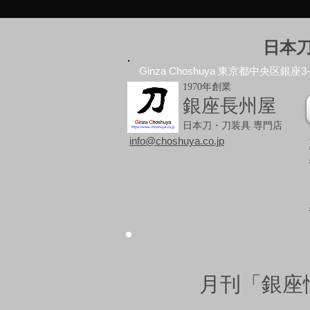
日本
Ginza Choshuya 東京都中央区銀座3-10
1970年創業
銀座長州屋
日本刀・刀装具 専門店
info@choshuya.co.jp
月刊「銀座