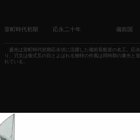
室町時代初期
応永二十年
備前国
盛光は室町時代初期応永頃に活躍した備前長船派の名工。応永
り、刃文は複式互の目とよばれる独特の作風は同時期の康光と
れている。