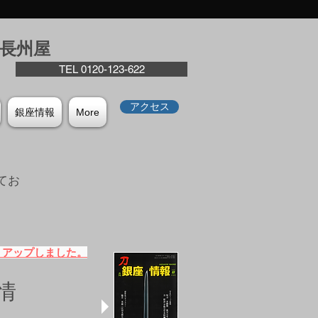
座⻑州屋
TEL 0120-123-622
アクセス
銀座情報
More
てお
。
）アップしました。
情