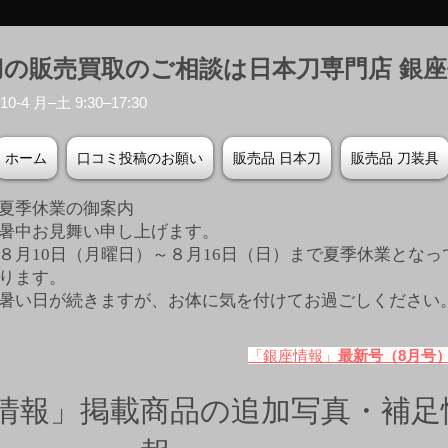
刀の販売買取のご相談は日本刀専門店 銀
-4 月–土 9:30–17:30
ホーム
口コミ投稿のお願い
販売品 日本刀
販売品 刀装具
夏季休業の御案内
暑中お見舞い申し上げます。
８月10日（月曜日）～８月16日（日）まで夏季休業となっ
ります。
​暑い日が続きますが、お体に気を付けてお過ごしください
「銀座情報」
最新号（8月号
情報」掲載商品の追加写真・補足