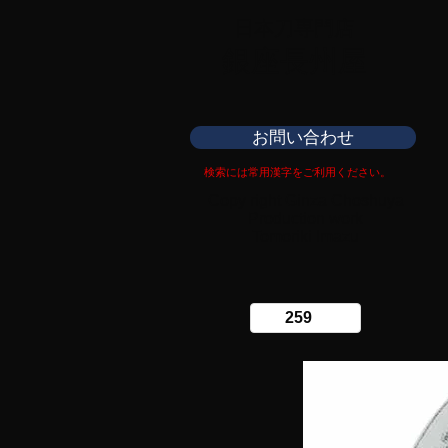
日本刀専門店
​銀座長州屋
お問い合わせ
検索には常用漢字をご利用ください。
Copy right Ginza Choshuya
Production work
​Tomoriki Imazu