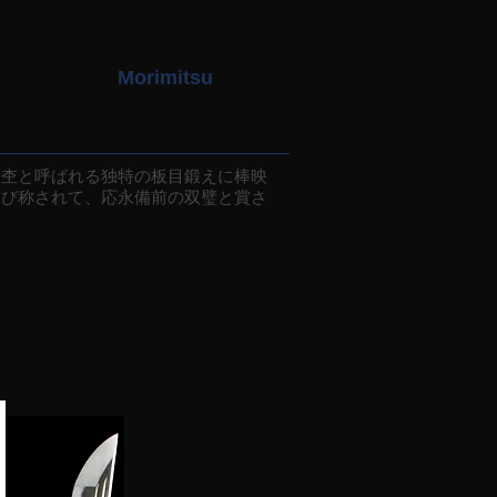
Morimitsu
杢と呼ばれる独特の板目鍛えに棒映
並び称されて、応永備前の双璧と賞さ