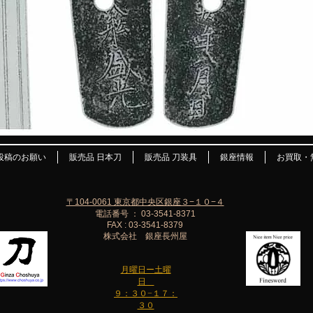
投稿のお願い
販売品 日本刀
販売品 刀装具
銀座情報
お買取・
〒104-0061 東京都中央区銀座３−１０−４
電話番号 ： 03-3541-8371
FAX : 03-3541-8379
株式会社 銀座長州屋
月曜日ー土曜
日
９：３０−１７：
３０