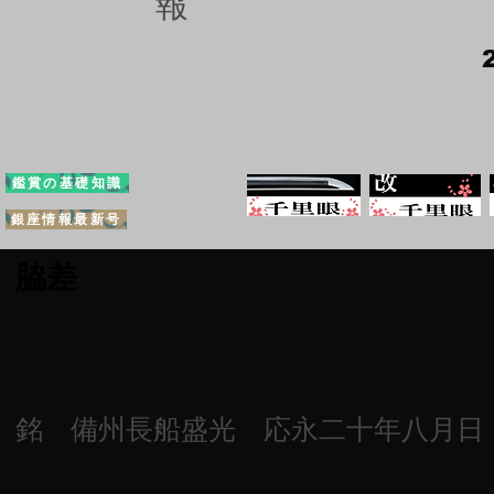
報
鑑賞の基礎知識
銀座情報最新号
脇差
銘 備州長船盛光 応永二十年八月日