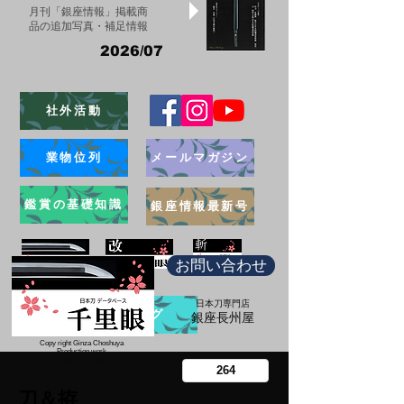
月刊「銀座情報」掲載商
品の追加写真・補足情報
2026/07
社外活動
業物位列
メールマガジン
鑑賞の基礎知識
銀座情報最新号
お問い合わせ
日本刀専門店
ブログ
​銀座長州屋
Copy right Ginza Choshuya
Production work
​Tomoriki Imazu
刀＆拵