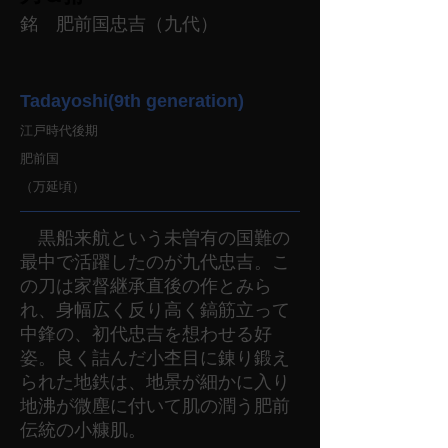
銘 肥前国忠吉（九代）
Tadayoshi(9th generation)
江戸時代後期
肥前国
（万延頃）
黒船来航という未曽有の国難の
最中で活躍したのが九代忠吉。こ
の刀は家督継承直後の作とみら
れ、身幅広く反り高く鎬筋立って
中鋒の、初代忠吉を想わせる好
姿。良く詰んだ小杢目に錬り鍛え
られた地鉄は、地景が細かに入り
地沸が微塵に付いて肌の潤う肥前
伝統の小糠肌。