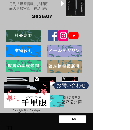
月刊「銀座情報」掲載商
品の追加写真・補足情報
2026/07
社外活動
業物位列
メールマガジン
鑑賞の基礎知識
銀座情報最新号
お問い合わせ
日本刀専門店
ブログ
​銀座長州屋
Copy right Ginza Choshuya
Production work
​Tomoriki Imazu
刀