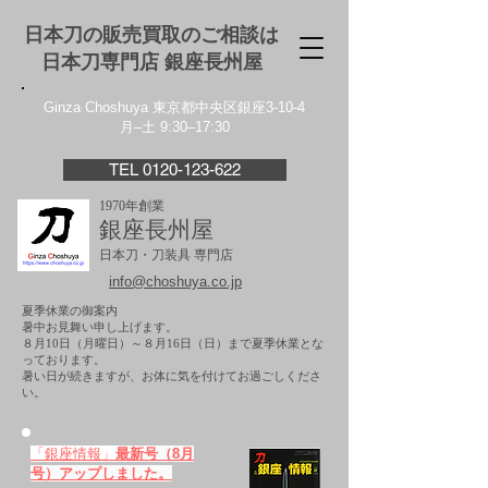
日本刀の販売買取のご相談は
日本刀専門店 銀座⻑州屋
Ginza Choshuya 東京都中央区銀座3-10-4
月–土 9:30–17:30
TEL 0120-123-622
1970年創業
銀座長州屋
日本刀・刀装具 専門店
info@choshuya.co.jp
夏季休業の御案内
暑中お見舞い申し上げます。
８月10日（月曜日）～８月16日（日）まで夏季休業とな
っております。
​暑い日が続きますが、お体に気を付けてお過ごしくださ
い。
「銀座情報」
最新号（8月
号）アップしました。