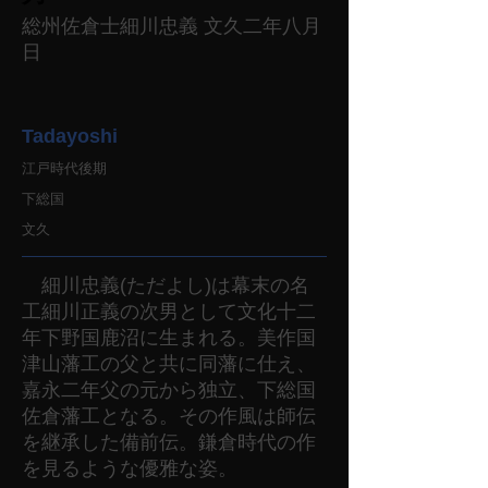
総州佐倉士細川忠義 文久二年八月
日
Tadayoshi
江戸時代後期
下総国
文久
細川忠義(ただよし)は幕末の名
工細川正義の次男として文化十二
年下野国鹿沼に生まれる。美作国
津山藩工の父と共に同藩に仕え、
嘉永二年父の元から独立、下総国
佐倉藩工となる。その作風は師伝
を継承した備前伝。鎌倉時代の作
を見るような優雅な姿。