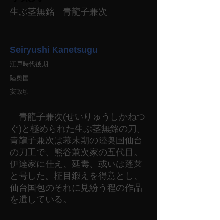
生ぶ茎無銘 青龍子兼次
Seiryushi Kanetsugu
江戸時代後期
陸奥国
安政頃
青龍子兼次(せいりゅうしかねつ
ぐ)と極められた生ぶ茎無銘の刀。
青龍子兼次は幕末期の陸奥国仙台
の刀工で、熊谷兼次家の五代目。
伊達家に仕え、延壽、或いは蓬莱
と号した。柾目鍛えを得意とし、
仙台国包のそれに見紛う程の作品
を遺している。