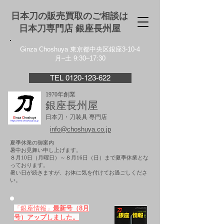
日本刀の販売買取のご相談は
日本刀専門店 銀座⻑州屋
Ginza Choshuya 東京都中央区銀座3-10-4
月–土 9:30–17:30
TEL 0120-123-622
1970年創業
銀座長州屋
日本刀・刀装具 専門店
info@choshuya.co.jp
夏季休業の御案内
暑中お見舞い申し上げます。
８月10日（月曜日）～８月16日（日）まで夏季休業とな
っております。
​暑い日が続きますが、お体に気を付けてお過ごしくださ
い。
「銀座情報」
最新号（8月
号）アップしました。