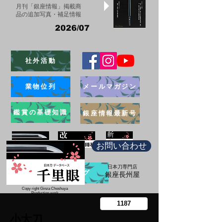
月刊「銀座情報」掲載商
品の追加写真・補足情報
2026/07
社外活動
業物位列
メールマガジン
鑑賞の基礎知識
銀座情報最新号
お問い合わせ
日本刀専門店
ブログ
​銀座長州屋
Copy right Ginza Choshuya
Production work
​Tomoriki Imazu
小太刀