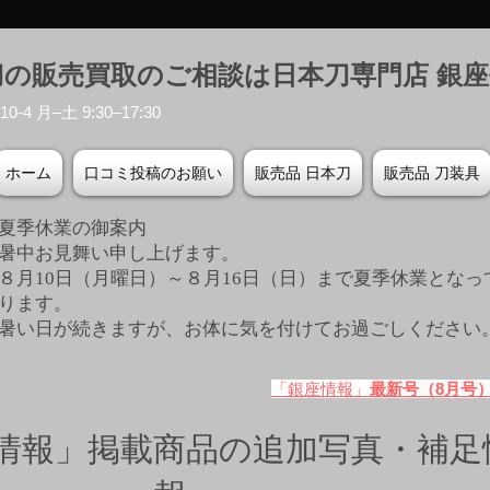
刀の販売買取のご相談は日本刀専門店 銀
-4 月–土 9:30–17:30
ホーム
口コミ投稿のお願い
販売品 日本刀
販売品 刀装具
夏季休業の御案内
暑中お見舞い申し上げます。
８月10日（月曜日）～８月16日（日）まで夏季休業となっ
ります。
​暑い日が続きますが、お体に気を付けてお過ごしください
「銀座情報」
最新号（8月号
情報」掲載商品の追加写真・補足