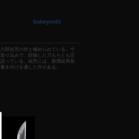
Sukeyoshi
六郎祐芳の作と極められている。寸
な造り込みで、防御した刀もろとも圧
物語っている。祐芳には、新撰組局長
に書き付けを遺した作がある。