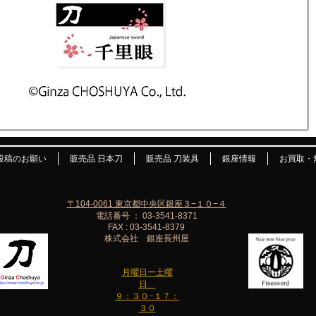
投稿のお願い
販売品 日本刀
販売品 刀装具
銀座情報
お買取・
〒104-0061 東京都中央区銀座３−１０−４
電話番号 ： 03-3541-8371
FAX : 03-3541-8379
株式会社 銀座長州屋
月曜日ー土曜
日
９：３０−１７：
３０