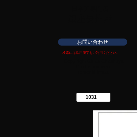
日本刀専門店
​銀座長州屋
お問い合わせ
検索には常用漢字をご利用ください。
Copy right Ginza Choshuya
Production work
​Tomoriki Imazu