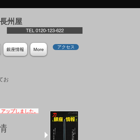
座⻑州屋
TEL 0120-123-622
アクセス
銀座情報
More
てお
。
）アップしました。
情