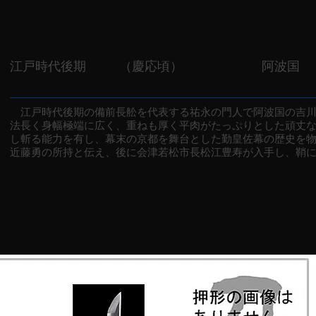
江戸時代後期
（慶応頃）
阿波国
江戸時代後期の備前長舩を代表する祐永の門人で阿波国の吉川
法長く身幅極端に広く、重ねも厚く平肉がたっぷりとした頑丈
し斬る能力を有し、幕末の京都を舞台とした勤皇佐幕の歴史を
近藤勇の所持と伝え、後に会津若松市長松江豊寿が入手し、鞘