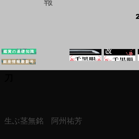
報
鑑賞の基礎知識
銀座情報最新号
刀
生ぶ茎無銘 阿州祐芳