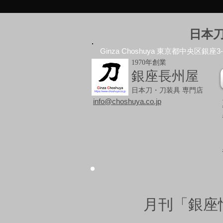
日本
Ginza Choshuya 東京都中央区銀座3-10
1970年創業
銀座長州屋
日本刀・刀装具 専門店
info@choshuya.co.jp
月刊「銀座