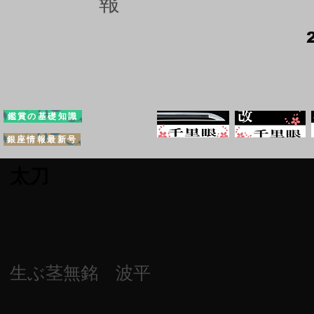
報
鑑賞の基礎知識
銀座情報最新号
太刀
生ぶ茎無銘 波平