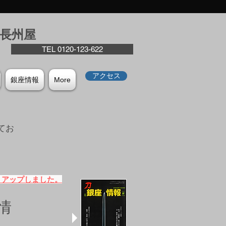
座⻑州屋
TEL 0120-123-622
アクセス
銀座情報
More
てお
。
）アップしました。
情