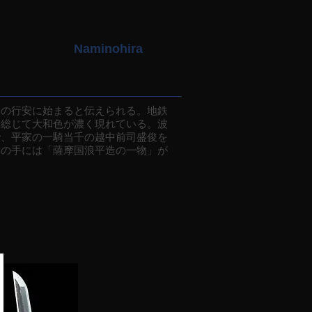
Naminohira
の行安に始まると伝えられる。地鉄
、総じて大和色が濃く現れている。波
で、平家の一騎当千の越中前司盛俊を
綱の手には「薩摩国浪平造の一物」が