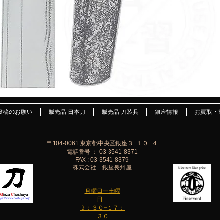
投稿のお願い
販売品 日本刀
販売品 刀装具
銀座情報
お買取・
〒104-0061 東京都中央区銀座３−１０−４
電話番号 ： 03-3541-8371
FAX : 03-3541-8379
株式会社 銀座長州屋
月曜日ー土曜
日
９：３０−１７：
３０