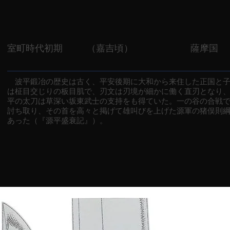
室町時代初期
（嘉吉頃）
薩摩国
波平鍛冶の歴史は古く、平安後期に大和から来住した正国と子
は柾目交じりの板目肌で、刃文は刃境が細かに働く直刃となり
平の太刀は草深い坂東武士の支持をも得ていた。一の谷の合戦
討ち取り、その首を高々と掲げて雄叫びを上げた源軍の猪俣則
あった（『源平盛衰記』）。