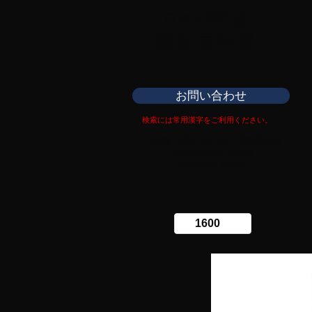
日本刀専門店
​銀座長州屋
お問い合わせ
検索には常用漢字をご利用ください。
Copy right Ginza Choshuya
Production work
​Tomoriki Imazu