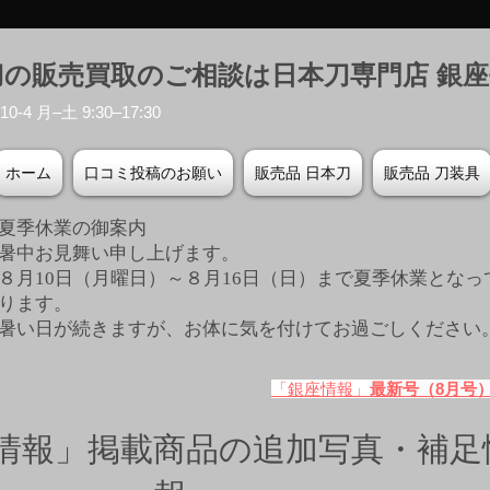
刀の販売買取のご相談は日本刀専門店 銀
-4 月–土 9:30–17:30
ホーム
口コミ投稿のお願い
販売品 日本刀
販売品 刀装具
夏季休業の御案内
暑中お見舞い申し上げます。
８月10日（月曜日）～８月16日（日）まで夏季休業となっ
ります。
​暑い日が続きますが、お体に気を付けてお過ごしください
「銀座情報」
最新号（8月号
情報」掲載商品の追加写真・補足