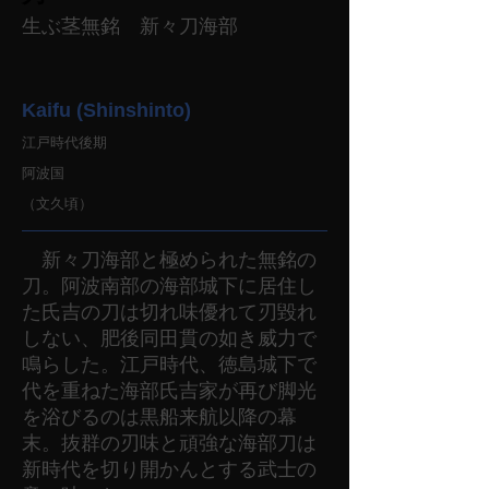
生ぶ茎無銘 新々刀海部
Kaifu (Shinshinto)
江戸時代後期
阿波国
（文久頃）
新々刀海部と極められた無銘の
刀。阿波南部の海部城下に居住し
た氏吉の刀は切れ味優れて刃毀れ
しない、肥後同田貫の如き威力で
鳴らした。江戸時代、徳島城下で
代を重ねた海部氏吉家が再び脚光
を浴びるのは黒船来航以降の幕
末。抜群の刃味と頑強な海部刀は
新時代を切り開かんとする武士の