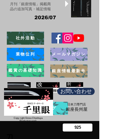
月刊「銀座情報」掲載商
品の追加写真・補足情報
2026/07
社外活動
業物位列
メールマガジン
鑑賞の基礎知識
銀座情報最新号
お問い合わせ
日本刀専門店
ブログ
​銀座長州屋
Copy right Ginza Choshuya
Production work
​Tomoriki Imazu
刀