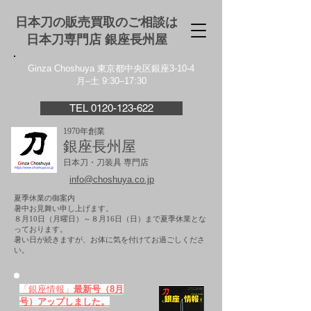
日本刀の販売買取のご相談は
日本刀専門店 銀座⻑州屋
Ginza Choshuya 東京都中央区銀座3-10-4
月–土 9:30–17:30
TEL 0120-123-622
1970年創業
銀座長州屋
日本刀・刀装具 専門店
info@choshuya.co.jp
夏季休業の御案内
暑中お見舞い申し上げます。
８月10日（月曜日）～８月16日（日）まで夏季休業とな
っております。
​暑い日が続きますが、お体に気を付けてお過ごしくださ
い。
「銀座情報」
最新号（8月
号）アップしました。