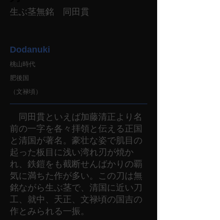
生ぶ茎無銘 同田貫
Dodanuki
桃山時代
肥後国
（文禄頃）
同田貫といえば加藤清正より名
前の一字を各々拝領と伝える正国
と清国が著名。豪壮な姿で肌目の
起った板目に浅い湾れ刃が焼か
れ、鉄鎧をも截断せんばかりの覇
気に満ちた作が多い。この刀は無
銘ながら生ぶ茎で、清国に近い刀
工、就中、天正、文禄頃の国吉の
作とみられる一振。