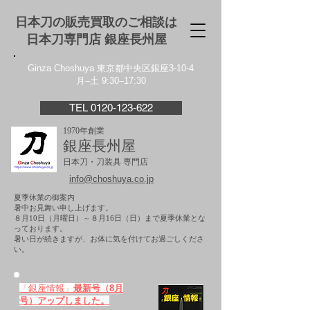
日本刀の販売買取のご相談は
日本刀専門店 銀座⻑州屋
Ginza Choshuya 東京都中央区銀座3-10-4
月–土 9:30–17:30
TEL 0120-123-622
1970年創業
銀座長州屋
日本刀・刀装具 専門店
info@choshuya.co.jp
夏季休業の御案内
暑中お見舞い申し上げます。
８月10日（月曜日）～８月16日（日）まで夏季休業とな
っております。
​暑い日が続きますが、お体に気を付けてお過ごしくださ
い。
「銀座情報」
最新号（8月
号）アップしました。