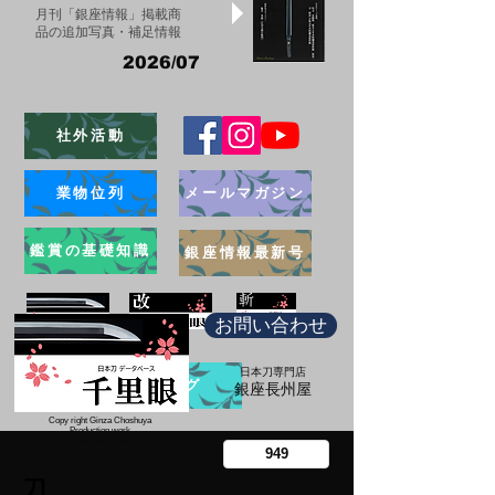
月刊「銀座情報」掲載商
品の追加写真・補足情報
2026/07
社外活動
業物位列
メールマガジン
鑑賞の基礎知識
銀座情報最新号
お問い合わせ
日本刀専門店
ブログ
​銀座長州屋
Copy right Ginza Choshuya
Production work
​Tomoriki Imazu
刀