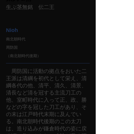
生ぶ茎無銘 伝二王
Nioh
南北朝時代
周防国
（南北朝時代後期）
周防国に活動の拠点をおいた二
王派は清綱を初代として栄え、清
綱各代の他、清平、清久、清景、
清長など清を冠する主流刀工の
他、室町時代に入って正、政、勝
などの字を冠した刀工があり、そ
の末は江戸時代末期に及んでい
る。南北朝時代後期のこの太刀
は、造り込みが鎌倉時代の姿に戻