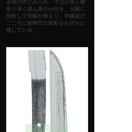
る頃の作とみられ、寸法が長く腰
反り深く踏ん張りが付き、元幅に
比較して先幅が狭まり、中鋒延び
ごころに前時代の面影をわずかに
残している。