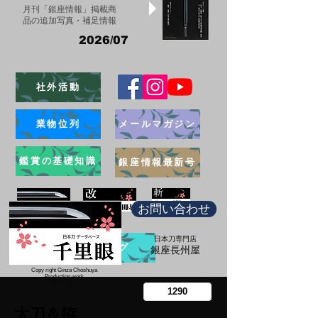
月刊「銀座情報」掲載商
品の追加写真・補足情報
2026/07
社外活動
業物位列
メールマガジン
鑑賞の基礎知識
銀座情報最新号
お問い合わせ
日本刀専門店
ブログ
​銀座長州屋
Copy right Ginza Choshuya
Production work
​Tomoriki Imazu
太刀＆拵