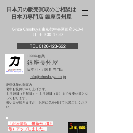
日本刀の販売買取のご相談は
日本刀専門店 銀座⻑州屋
Ginza Choshuya 東京都中央区銀座3-10-4
月–土 9:30–17:30
TEL 0120-123-622
1970年創業
銀座長州屋
日本刀・刀装具 専門店
info@choshuya.co.jp
夏季休業の御案内
暑中お見舞い申し上げます。
８月10日（月曜日）～８月16日（日）まで夏季休業とな
っております。
​暑い日が続きますが、お体に気を付けてお過ごしくださ
い。
「銀座情報」
最新号（8月
号）アップしました。