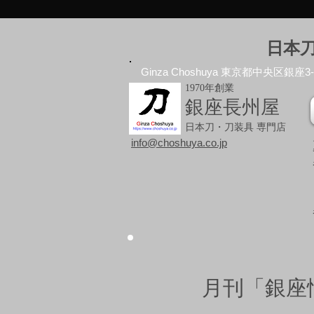
日本
Ginza Choshuya 東京都中央区銀座3-10
1970年創業
銀座長州屋
日本刀・刀装具 専門店
info@choshuya.co.jp
月刊「銀座