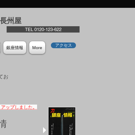
座⻑州屋
TEL 0120-123-622
アクセス
銀座情報
More
てお
。
）アップしました。
情