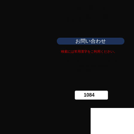
日本刀専門店
​銀座長州屋
お問い合わせ
検索には常用漢字をご利用ください。
Copy right Ginza Choshuya
Production work
​Tomoriki Imazu