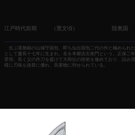
江戸時代前期
（寛文頃）
陸奥国
生ぶ茎無銘の山城守国包、即ち仙台国包二代の作と極められた
として慶長十七年に生まれ、名を本郷吉左衛門という。正保二
受領。長く父の作刀を援けて大和伝の技術を修めており、詰み
様に刃味も抜群に優れ、良業物に列せられている。