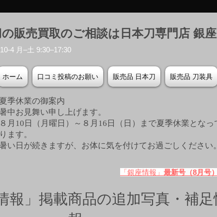
刀の販売買取のご相談は日本刀専門店 銀
-4 月–土 9:30–17:30
ホーム
口コミ投稿のお願い
販売品 日本刀
販売品 刀装具
夏季休業の御案内
暑中お見舞い申し上げます。
８月10日（月曜日）～８月16日（日）まで夏季休業となっ
ります。
​暑い日が続きますが、お体に気を付けてお過ごしください
「銀座情報」
最新号（8月号
情報」掲載商品の追加写真・補足