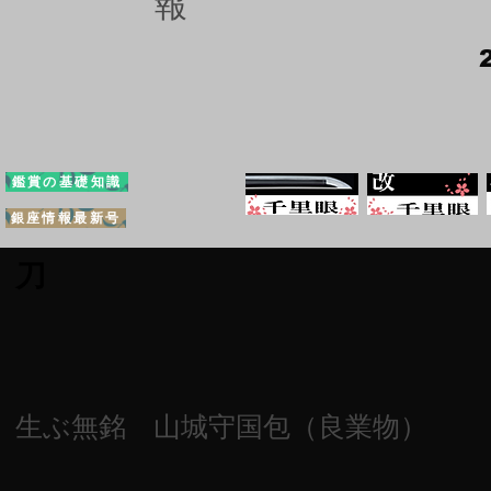
報
鑑賞の基礎知識
銀座情報最新号
刀
生ぶ無銘 山城守国包（良業物）