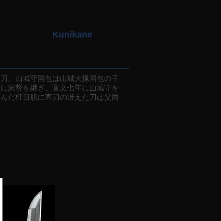
Kunikane
刀。山城守国包は山城大掾国包の子
年に家督を継ぎ、寛文七年に山城守を
澄んだ柾目肌に直刃の冴えた刀は父同