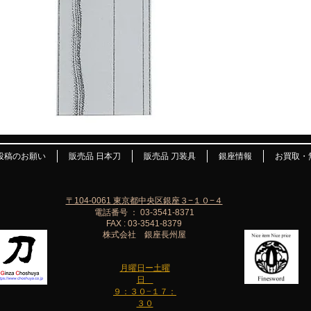
投稿のお願い
販売品 日本刀
販売品 刀装具
銀座情報
お買取・
〒104-0061 東京都中央区銀座３−１０−４
電話番号 ： 03-3541-8371
FAX : 03-3541-8379
株式会社 銀座長州屋
月曜日ー土曜
日
９：３０−１７：
３０