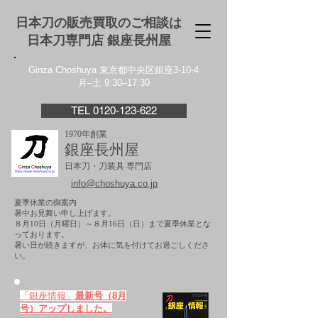
日本刀の販売買取のご相談は
日本刀専門店 銀座⻑州屋
Ginza Choshuya 東京都中央区銀座3-10-4
月–土 9:30–17:30
TEL 0120-123-622
1970年創業
銀座長州屋
日本刀・刀装具 専門店
info@choshuya.co.jp
夏季休業の御案内
暑中お見舞い申し上げます。
８月10日（月曜日）～８月16日（日）まで夏季休業とな
っております。
​暑い日が続きますが、お体に気を付けてお過ごしくださ
い。
「銀座情報」
最新号（8月
号）アップしました。