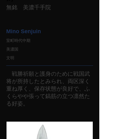
無銘 美濃千手院
Mino Senjuin
室町時代中期
美濃国
文明
戦勝祈願と護身のために戦国武
将が所持したとみられ、両区深く
重ね厚く、保存状態が良好で、ふ
くらやや張って鎬筋の立つ凛然た
る好姿。