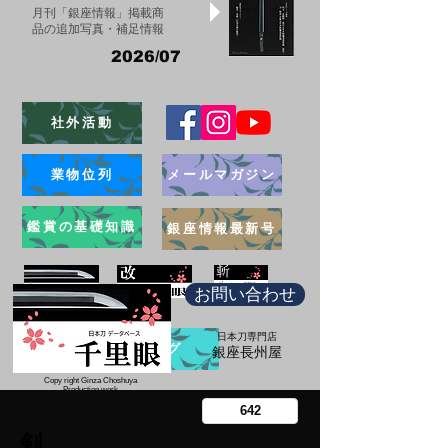
月刊「銀座情報」掲載商
品の追加写真・補足情報
2026/07
社外活動
業物位列
メールマガジン
鑑賞の基礎知識
銀座情報最新号
お問い合わせ
日本刀専門店
ブログ
​銀座長州屋
Copy right Ginza Choshuya
Production work
​Tomoriki Imazu
剣