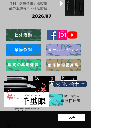
月刊「銀座情報」掲載商
品の追加写真・補足情報
2026/07
社外活動
業物位列
メールマガジン
鑑賞の基礎知識
銀座情報最新号
お問い合わせ
日本刀専門店
ブログ
​銀座長州屋
Copy right Ginza Choshuya
Production work
​Tomoriki Imazu
刀