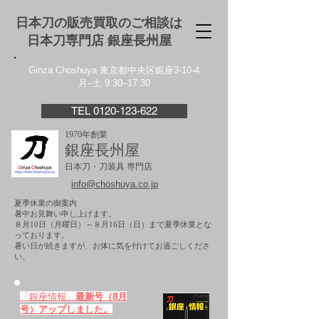
日本刀の販売買取のご相談は
日本刀専門店 銀座⻑州屋
Ginza Choshuya 東京都中央区銀座3-10-4
月–土 9:30–17:30
TEL 0120-123-622
1970年創業
銀座長州屋
日本刀・刀装具 専門店
info@choshuya.co.jp
夏季休業の御案内
暑中お見舞い申し上げます。
８月10日（月曜日）～８月16日（日）まで夏季休業とな
っております。
​暑い日が続きますが、お体に気を付けてお過ごしくださ
い。
「銀座情報」
最新号（8月
号）アップしました。