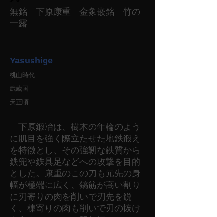
無銘 下原康重 金象嵌銘 竹の
一露
Yasushige
桃山時代
武蔵国
天正頃
下原鍛冶は、樹木の年輪のよう
に肌目を強く際立たせた地鉄鍛え
を特徴とし、その強靭な鉄質から
鉄兜や鉄具足などへの攻撃を目的
とした。康重のこの刀も元先の身
幅が極端に広く、鎬筋が高い割り
に刃寄りの肉を削いで刃先を鋭
く、棟寄りの肉も削いで刃の抜け