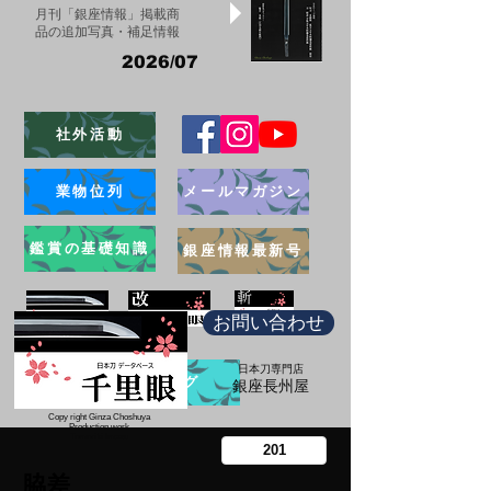
月刊「銀座情報」掲載商
品の追加写真・補足情報
2026/07
社外活動
業物位列
メールマガジン
鑑賞の基礎知識
銀座情報最新号
お問い合わせ
日本刀専門店
ブログ
​銀座長州屋
Copy right Ginza Choshuya
Production work
​Tomoriki Imazu
脇差