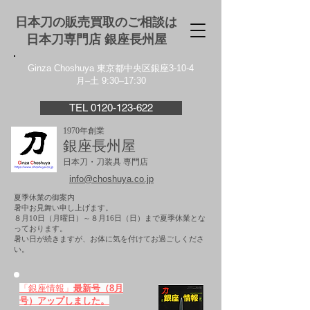
日本刀の販売買取のご相談は
日本刀専門店 銀座⻑州屋
Ginza Choshuya 東京都中央区銀座3-10-4
月–土 9:30–17:30
TEL 0120-123-622
1970年創業
銀座長州屋
日本刀・刀装具 専門店
info@choshuya.co.jp
夏季休業の御案内
暑中お見舞い申し上げます。
８月10日（月曜日）～８月16日（日）まで夏季休業とな
っております。
​暑い日が続きますが、お体に気を付けてお過ごしくださ
い。
「銀座情報」
最新号（8月
号）アップしました。