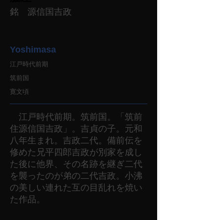
銘 源信国吉政
Yoshimasa
江戸時代前期
筑前国
寛文頃
江戸時代前期。筑前国。「筑前
住源信国吉政」。吉貞の子。元和
八年生まれ。吉政二代。備前伝を
修めた兄平四郎吉政が別家を成し
た後に他界、その名跡を継ぎ二代
を襲ったのが弟の二代吉政。小沸
の美しい連れた互の目乱れを焼い
た作品。