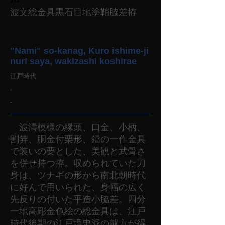
波文総金具黒石目地塗鞘脇差拵
"Nami" so-kanag, Kuro ishime-ji
nuri saya, wakizashi koshirae
江戸時代
-
-
波濤模様の縁頭、口金、小柄、
割笄、胴金付栗形、鐺の一作金具
で装いの要とした、美観と武骨さ
を併せ持つ拵。収められていた刀
身は、ツナギの形から南北朝時代
に好んで用いられた、身幅の広く
先反りの付いた平造小脇差。四分
一地高彫金色絵の総金具は、江戸
時代後期の江戸埋忠派の就方が得