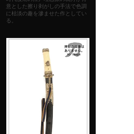
意とした擦り剥がしの手法で色調
に枯淡の趣を滲ませた作としてい
る。