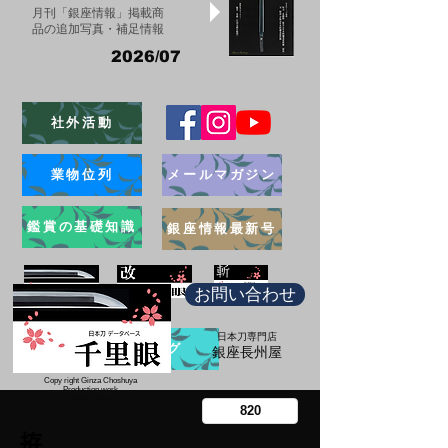
月刊「銀座情報」掲載商
品の追加写真・補足情報
2026/07
社外活動
業物位列
メールマガジン
鑑賞の基礎知識
銀座情報最新号
お問い合わせ
日本刀専門店
ブログ
​銀座長州屋
Copy right Ginza Choshuya
Production work
​Tomoriki Imazu
拵