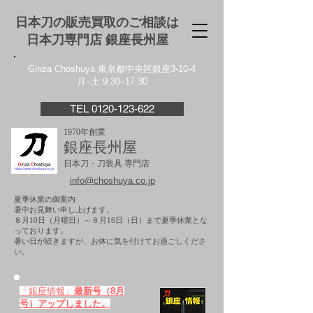
日本刀の販売買取のご相談は
日本刀専門店 銀座⻑州屋
Ginza Choshuya 東京都中央区銀座3-10-4
月–土 9:30–17:30
TEL 0120-123-622
1970年創業
銀座長州屋
日本刀・刀装具 専門店
info@choshuya.co.jp
夏季休業の御案内
暑中お見舞い申し上げます。
８月10日（月曜日）～８月16日（日）まで夏季休業とな
っております。
​暑い日が続きますが、お体に気を付けてお過ごしくださ
い。
「銀座情報」
最新号（8月
号）アップしました。