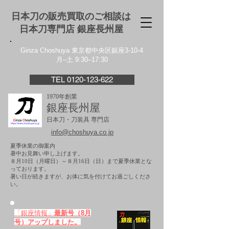
日本刀の販売買取のご相談は
日本刀専門店 銀座⻑州屋
Ginza Choshuya 東京都中央区銀座3-10-4
月–土 9:30–17:30
TEL 0120-123-622
1970年創業
銀座長州屋
日本刀・刀装具 専門店
info@choshuya.co.jp
夏季休業の御案内
暑中お見舞い申し上げます。
８月10日（月曜日）～８月16日（日）まで夏季休業とな
っております。
​暑い日が続きますが、お体に気を付けてお過ごしくださ
い。
「銀座情報」
最新号（8月
号）アップしました。