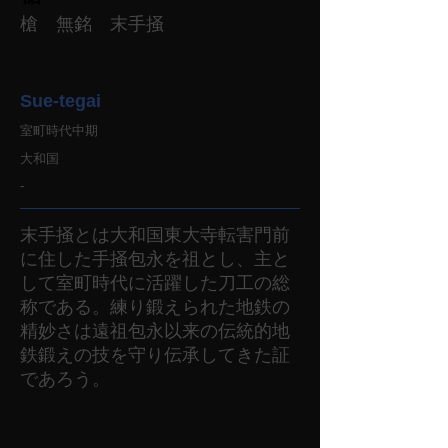
槍 無銘 末手掻
Sue-tegai
室町時代中期
大和国
-
末手掻とは大和国東大寺転害門前
に住した手掻包永を祖とし、主と
して室町時代に活躍した刀工の総
称である。練り鍛えられた地鉄の
精妙さは遠祖包永以来の伝統的地
鉄鍛えの技を守り伝承してきた証
であろう。