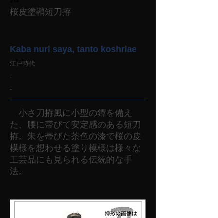
桜皮塗鞘短刀拵
Kaba nuri saya, tanto koshriae
江戸時代
-
-
小さ刀拵風に小型の鐔を備え
た、腰に帯びて安定感のある短刀
拵。朱を帯びた茶色の漆で桜の皮
模様を想わせる塗り模様は様々な
工芸品にも見られる伝統的な手
法。