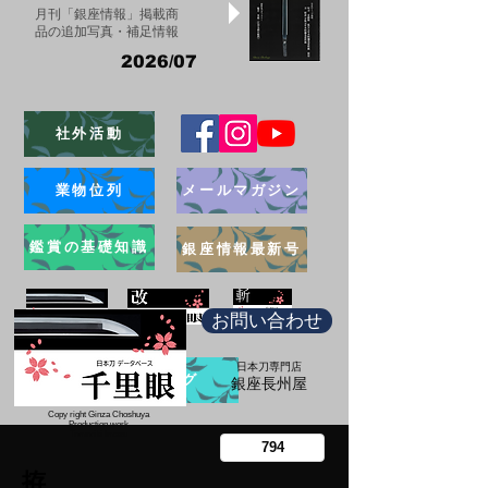
月刊「銀座情報」掲載商
品の追加写真・補足情報
2026/07
社外活動
業物位列
メールマガジン
鑑賞の基礎知識
銀座情報最新号
お問い合わせ
日本刀専門店
ブログ
​銀座長州屋
Copy right Ginza Choshuya
Production work
​Tomoriki Imazu
拵