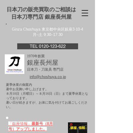
日本刀の販売買取のご相談は
日本刀専門店 銀座⻑州屋
Ginza Choshuya 東京都中央区銀座3-10-4
月–土 9:30–17:30
TEL 0120-123-622
1970年創業
銀座長州屋
日本刀・刀装具 専門店
info@choshuya.co.jp
夏季休業の御案内
暑中お見舞い申し上げます。
８月10日（月曜日）～８月16日（日）まで夏季休業とな
っております。
​暑い日が続きますが、お体に気を付けてお過ごしくださ
い。
「銀座情報」
最新号（8月
号）アップしました。