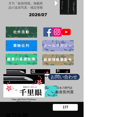
月刊「銀座情報」掲載商
品の追加写真・補足情報
2026/07
社外活動
業物位列
メールマガジン
鑑賞の基礎知識
銀座情報最新号
お問い合わせ
日本刀専門店
ブログ
​銀座長州屋
Copy right Ginza Choshuya
Production work
​Tomoriki Imazu
短刀＆拵