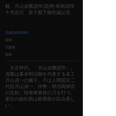
銘 月山貞勝謹作(花押) 昭和四年
十月吉日 皇子殿下御生誕記念
Sadakatsu
昭和
大阪府
昭和
大正時代。「月山貞勝謹作」。
貞勝は幕末明治期を代表する名工
月山貞一の嫡子。子は人間国宝二
代目月山貞一。伊勢・明治両神宮
の宝剣、陸海軍将校の刀を打つ。
家伝の綾杉肌は鍛着面が詰み美し
い。