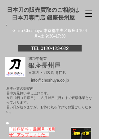
日本刀の販売買取のご相談は
日本刀専門店 銀座⻑州屋
Ginza Choshuya 東京都中央区銀座3-10-4
月–土 9:30–17:30
TEL 0120-123-622
1970年創業
銀座長州屋
日本刀・刀装具 専門店
info@choshuya.co.jp
夏季休業の御案内
暑中お見舞い申し上げます。
８月10日（月曜日）～８月16日（日）まで夏季休業とな
っております。
​暑い日が続きますが、お体に気を付けてお過ごしくださ
い。
「銀座情報」
最新号（8月
号）アップしました。