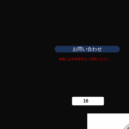
日本刀専門店
​銀座長州屋
お問い合わせ
検索には常用漢字をご利用ください。
Copy right Ginza Choshuya
Production work
​Tomoriki Imazu