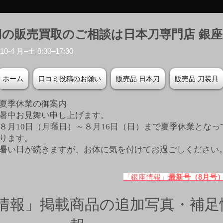
刀の販売買取のご相談は日本刀専門店 銀
-4 月–土 9:30–17:30
ホーム
口コミ投稿のお願い
販売品 日本刀
販売品 刀装具
夏季休業の御案内
暑中お見舞い申し上げます。
８月10日（月曜日）～８月16日（日）まで夏季休業となっ
ります。
​暑い日が続きますが、お体に気を付けてお過ごしください
「銀座情報」
最新号（8月号
情報」掲載商品の追加写真・補足