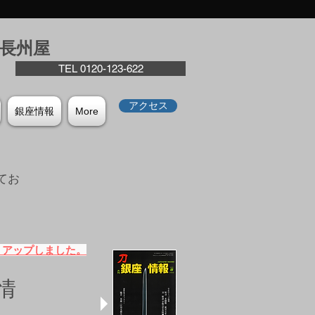
座⻑州屋
TEL 0120-123-622
アクセス
銀座情報
More
てお
。
）アップしました。
情