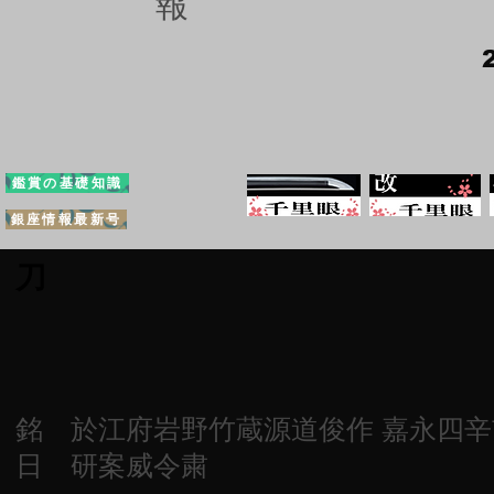
報
鑑賞の基礎知識
銀座情報最新号
刀
銘 於江府岩野竹蔵源道俊作 嘉永四
日 研案威令粛