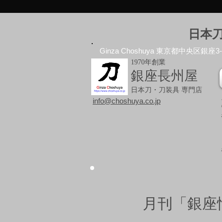
日本
Ginza Choshuya 東京都中央区銀座3-10
1970年創業
銀座長州屋
日本刀・刀装具 専門店
info@choshuya.co.jp
月刊「銀座