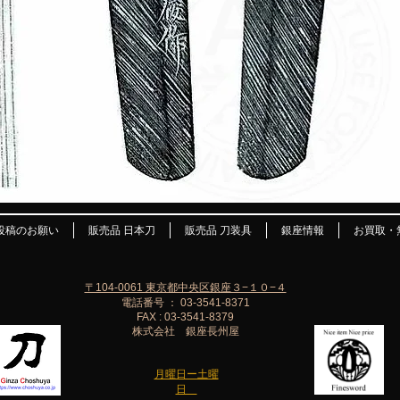
投稿のお願い
販売品 日本刀
販売品 刀装具
銀座情報
お買取・
〒104-0061 東京都中央区銀座３−１０−４
電話番号 ： 03-3541-8371
FAX : 03-3541-8379
株式会社 銀座長州屋
月曜日ー土曜
日