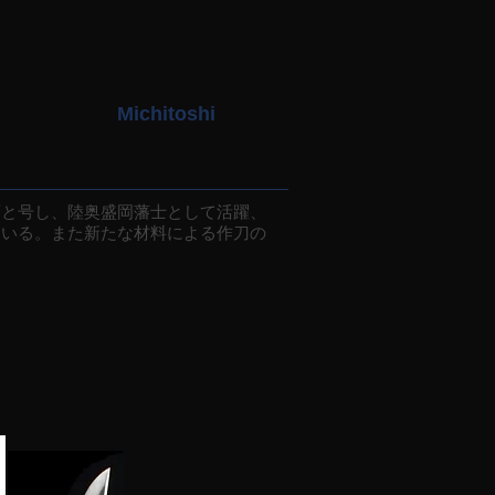
Michitoshi
と号し、陸奥盛岡藩士として活躍、
ている。また新たな材料による作刀の