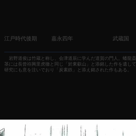
江戸時代後期
嘉永四年
武蔵国
岩野道俊は竹蔵と称し、会津道辰に学んだ道賀の門人。蟠龍斎
茎には長曾祢興里虎徹と同じ「於東叡山」と添銘した作を遺し
研究にも意を注いでおり「炭素鉄」と添え銘された作もある。