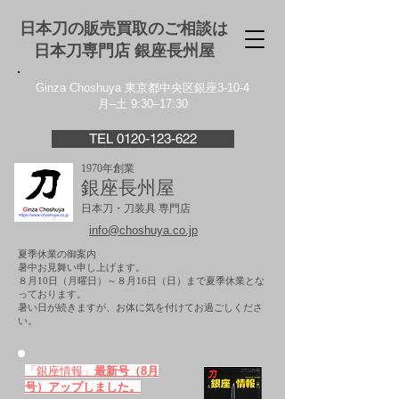
日本刀の販売買取のご相談は
日本刀専門店 銀座⻑州屋
Ginza Choshuya 東京都中央区銀座3-10-4
月–土 9:30–17:30
TEL 0120-123-622
1970年創業
銀座長州屋
日本刀・刀装具 専門店
info@choshuya.co.jp
夏季休業の御案内
暑中お見舞い申し上げます。
８月10日（月曜日）～８月16日（日）まで夏季休業とな
っております。
​暑い日が続きますが、お体に気を付けてお過ごしくださ
い。
「銀座情報」
最新号（8月
号）アップしました。