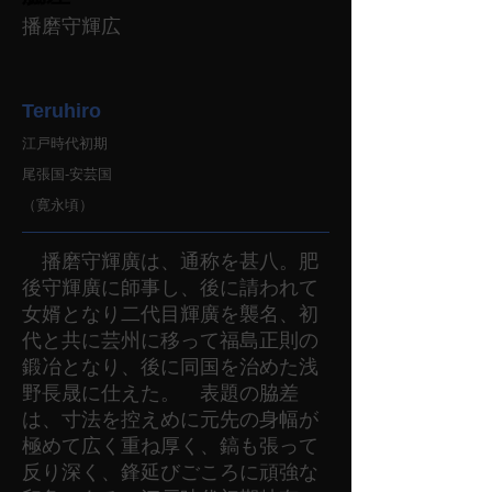
播磨守輝広
Teruhiro
江戸時代初期
尾張国-安芸国
（寛永頃）
播磨守輝廣は、通称を甚八。肥
後守輝廣に師事し、後に請われて
女婿となり二代目輝廣を襲名、初
代と共に芸州に移って福島正則の
鍛冶となり、後に同国を治めた浅
野長晟に仕えた。 表題の脇差
は、寸法を控えめに元先の身幅が
極めて広く重ね厚く、鎬も張って
反り深く、鋒延びごころに頑強な