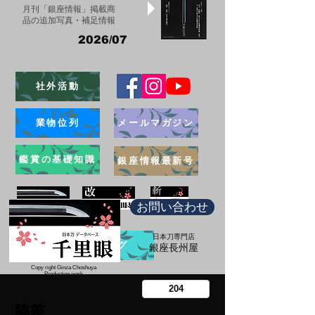
月刊「銀座情報」掲載商
品の追加写真・補足情報
2026/07
社外活動
業物位列
メールマガジン
鑑賞の基礎知識
銀座情報最新号
お問い合わせ
日本刀専門店
ブログ
​銀座長州屋
Copy right Ginza Choshuya
Production work
​Tomoriki Imazu
脇差