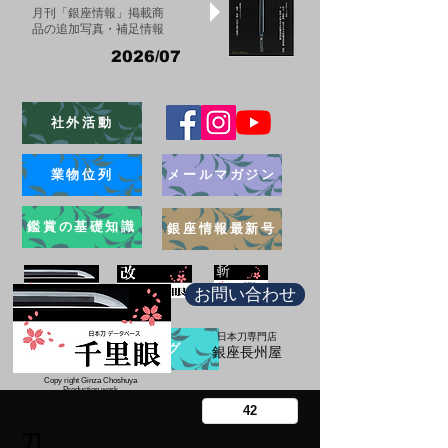
月刊「銀座情報」掲載商
品の追加写真・補足情報
2026/07
社外活動
業物位列
メールマガジン
鑑賞の基礎知識
銀座情報最新号
お問い合わせ
日本刀専門店
ブログ
​銀座長州屋
Copy right Ginza Choshuya
Production work
​Tomoriki Imazu
刀