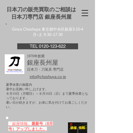
日本刀の販売買取のご相談は
日本刀専門店 銀座⻑州屋
Ginza Choshuya 東京都中央区銀座3-10-4
月–土 9:30–17:30
TEL 0120-123-622
1970年創業
銀座長州屋
日本刀・刀装具 専門店
info@choshuya.co.jp
夏季休業の御案内
暑中お見舞い申し上げます。
８月10日（月曜日）～８月16日（日）まで夏季休業とな
っております。
​暑い日が続きますが、お体に気を付けてお過ごしくださ
い。
「銀座情報」
最新号（8月
号）アップしました。