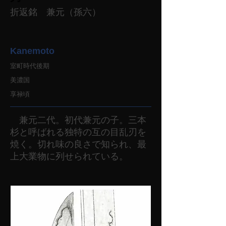
折返銘 兼元（孫六）
Kanemoto
室町時代後期
美濃国
享禄頃
兼元二代。初代兼元の子。三本
杉と呼ばれる独特の互の目乱刃を
焼く。切れ味の良さで知られ、最
上大業物に列せられている。