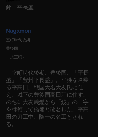
銘 平長盛
Nagamori
室町時代後期
豊後国
（永正頃）
室町時代後期。豊後国。「平長
盛」「豊州平長盛」。平姓を名乗
る平高田。戦国大名大友氏に仕
え、城下の豊後国高田荘に住す。
のちに大友義鑑から「鏡」の一字
を拝領して鑑盛と改名した。平高
田の刀工中、随一の名工とされ
る。