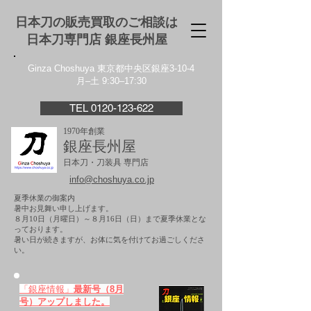
日本刀の販売買取のご相談は
日本刀専門店 銀座⻑州屋
Ginza Choshuya 東京都中央区銀座3-10-4
月–土 9:30–17:30
TEL 0120-123-622
1970年創業
銀座長州屋
日本刀・刀装具 専門店
info@choshuya.co.jp
夏季休業の御案内
暑中お見舞い申し上げます。
８月10日（月曜日）～８月16日（日）まで夏季休業とな
っております。
​暑い日が続きますが、お体に気を付けてお過ごしくださ
い。
「銀座情報」
最新号（8月
号）アップしました。