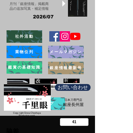
月刊「銀座情報」掲載商
品の追加写真・補足情報
2026/07
社外活動
業物位列
メールマガジン
鑑賞の基礎知識
銀座情報最新号
お問い合わせ
日本刀専門店
ブログ
​銀座長州屋
Copy right Ginza Choshuya
Production work
​Tomoriki Imazu
脇差