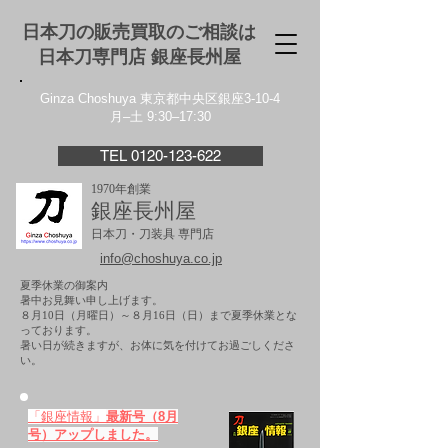
日本刀の販売買取のご相談は
日本刀専門店 銀座⻑州屋
Ginza Choshuya 東京都中央区銀座3-10-4
月–土 9:30–17:30
TEL 0120-123-622
1970年創業
銀座長州屋
日本刀・刀装具 専門店
info@choshuya.co.jp
夏季休業の御案内
暑中お見舞い申し上げます。
８月10日（月曜日）～８月16日（日）まで夏季休業とな
っております。
​暑い日が続きますが、お体に気を付けてお過ごしくださ
い。
「銀座情報」
最新号（8月
号）アップしました。