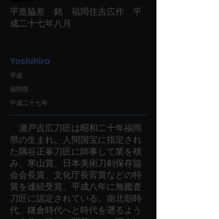
平造脇差 銘 福岡住吉広作 平
成二十七年八月
Yoshihiro
平成
福岡県
平成二十七年
瀬戸吉広刀匠は昭和二十年福岡
県の生まれ。人間国宝に指定され
た隅谷正峯刀匠に師事して業を積
み、寒山賞、日本美術刀剣保存協
会会長賞、文化庁長官賞などの特
賞を連続受賞、平成八年に無鑑査
刀匠に認定されている。南北朝時
代、鎌倉時代へと時代を遡るよう