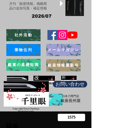
月刊「銀座情報」掲載商
品の追加写真・補足情報
2026/07
社外活動
業物位列
メールマガジン
鑑賞の基礎知識
銀座情報最新号
お問い合わせ
日本刀専門店
ブログ
​銀座長州屋
Copy right Ginza Choshuya
Production work
​Tomoriki Imazu
脇差