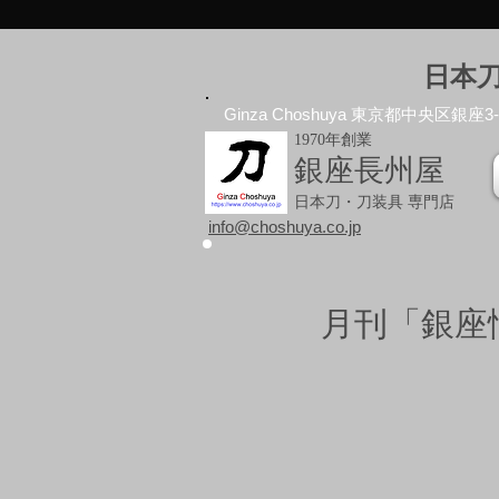
日本
Ginza Choshuya 東京都中央区銀座3-10
1970年創業
銀座長州屋
日本刀・刀装具 専門店
info@choshuya.co.jp
月刊「銀座