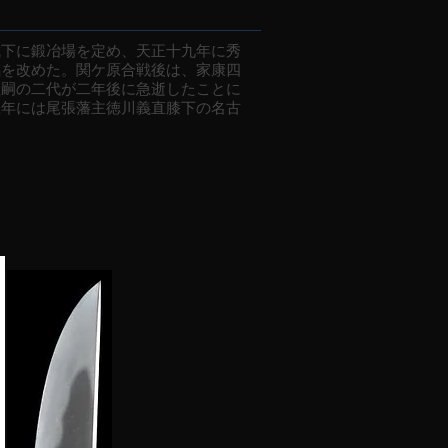
下に鍛冶場を定め、天正十九年に秀
銘を改めた。関ケ原合戦後は、家康四
継嗣の二代が二年後に急逝したことに
五年には尾張藩主徳川義直膝下の名古