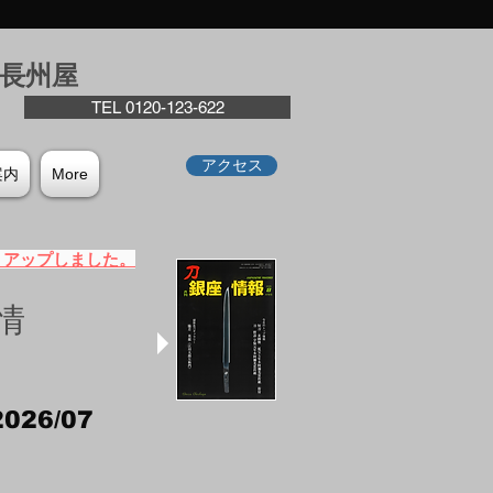
座⻑州屋
TEL 0120-123-622
アクセス
案内
More
）アップしました。
情
2026/07