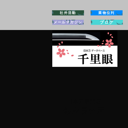
社外活動
業物位列
ブログ
メールマガジン
日本刀専門店
​銀座長州屋