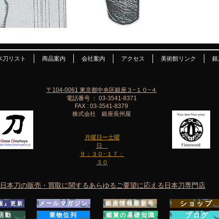
本刀リスト
商品案内
会社案内
アクセス
美術館リンク
銀
〒104-0061 東京都中央区銀座３−１０−４
電話番号 ： 03-3541-8371
FAX : 03-3541-8379
株式会社 銀座長州屋
月曜日ー土曜
日
９：３０−１７：
３０
日本刀の販売・買取に関するあらゆるご要望に応える日本刀専門店
ショップ
メールマガジン
銀座情報最新号
報』更新
ブログ
活動
業物位列
鑑賞の基礎知識