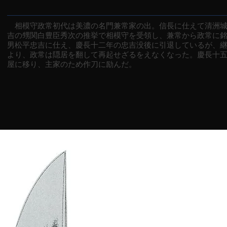
相模守政常初代は美濃の名門兼常家の出。信長に仕えて清洲城
吉の甥関白豊臣秀次の推挙で相模守を受領し、兼常から政常に
男松平忠吉に仕え、慶長十二年の忠吉没後に引退しているが、
より、政常は隠居を翻して再起せざるをえなくなった。慶長十
屋に移り、主家のため作刀に励んだ。