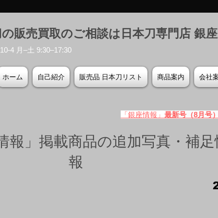
刀の販売買取のご相談は日本刀専門店 銀
-4 月–土 9:30–17:30
ホーム
自己紹介
販売品 日本刀リスト
商品案内
会社
「銀座情報」
最新号（8月号
情報」掲載商品の追加写真・補足
報