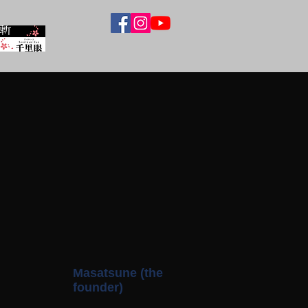
Masatsune (the
founder)