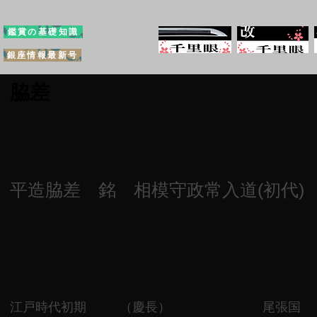
鑑賞の基礎知識
銀座情報最新号
脇差
平造脇差 銘 相模守政常入道(初代)
江戸時代初期
（慶長）
尾張国