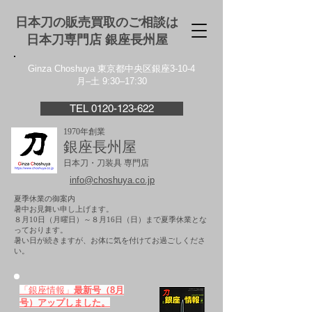
日本刀の販売買取のご相談は
日本刀専門店 銀座⻑州屋
Ginza Choshuya 東京都中央区銀座3-10-4
月–土 9:30–17:30
TEL 0120-123-622
1970年創業
銀座長州屋
日本刀・刀装具 専門店
info@choshuya.co.jp
夏季休業の御案内
暑中お見舞い申し上げます。
８月10日（月曜日）～８月16日（日）まで夏季休業とな
っております。
​暑い日が続きますが、お体に気を付けてお過ごしくださ
い。
「銀座情報」
最新号（8月
号）アップしました。