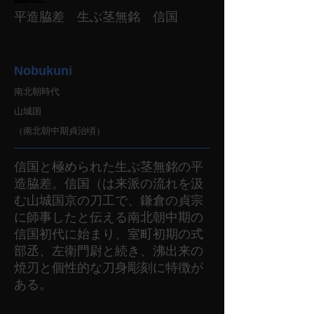
平造脇差 生ぶ茎無銘 信国
Nobukuni
南北朝時代
山城国
（南北朝中期貞治頃）
信国と極められた生ぶ茎無銘の平
造脇差。信国（は来派の流れを汲
む山城国京の刀工で、鎌倉の貞宗
に師事したと伝える南北朝中期の
信国初代に始まり、室町初期の式
部丞、左衛門尉と続き、沸出来の
焼刃と個性的な刀身彫刻に特徴が
ある。