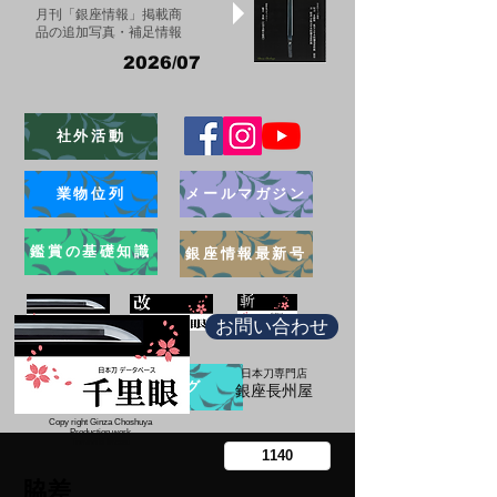
月刊「銀座情報」掲載商
品の追加写真・補足情報
2026/07
社外活動
業物位列
メールマガジン
鑑賞の基礎知識
銀座情報最新号
お問い合わせ
日本刀専門店
ブログ
​銀座長州屋
Copy right Ginza Choshuya
Production work
​Tomoriki Imazu
脇差