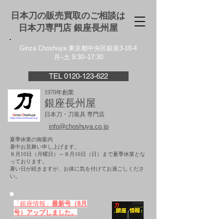
日本刀の販売買取のご相談は
日本刀専門店 銀座⻑州屋
Ginza Choshuya 東京都中央区銀座3-10-4
月–土 9:30–17:30
TEL 0120-123-622
1970年創業
銀座長州屋
日本刀・刀装具 専門店
info@choshuya.co.jp
夏季休業の御案内
暑中お見舞い申し上げます。
８月10日（月曜日）～８月16日（日）まで夏季休業とな
っております。
​暑い日が続きますが、お体に気を付けてお過ごしくださ
い。
「銀座情報」
最新号（8月
号）アップしました。