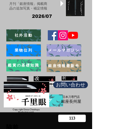
月刊「銀座情報」掲載商
品の追加写真・補足情報
2026/07
社外活動
業物位列
メールマガジン
鑑賞の基礎知識
銀座情報最新号
お問い合わせ
日本刀専門店
ブログ
​銀座長州屋
Copy right Ginza Choshuya
Production work
​Tomoriki Imazu
脇差