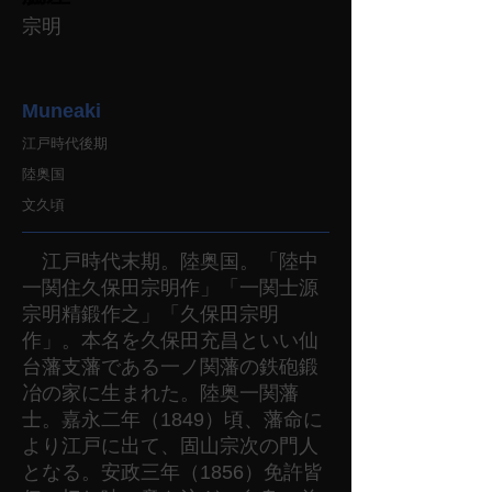
宗明
Muneaki
江戸時代後期
陸奥国
文久頃
江戸時代末期。陸奥国。「陸中
一関住久保田宗明作」「一関士源
宗明精鍛作之」「久保田宗明
作」。本名を久保田充昌といい仙
台藩支藩である一ノ関藩の鉄砲鍛
冶の家に生まれた。陸奥一関藩
士。嘉永二年（1849）頃、藩命に
より江戸に出て、固山宗次の門人
となる。安政三年（1856）免許皆