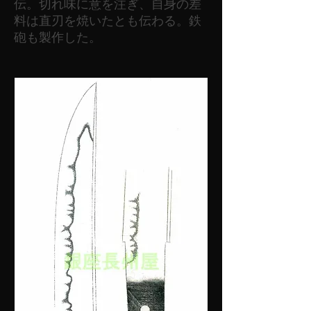
伝。切れ味に意を注ぎ、自身の差
料は直刃を焼いたとも伝わる。鉄
砲も製作した。