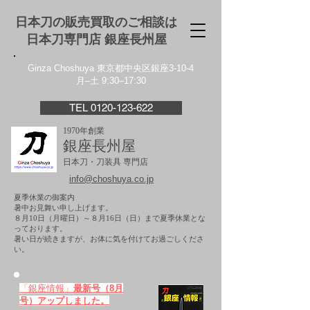
日本刀の販売買取のご相談は
日本刀専門店 銀座⻑州屋
Ginza Choshuya 東京都中央区銀座3-10-4
月–土 9:30–17:30
TEL 0120-123-622
1970年創業
銀座長州屋
日本刀・刀装具 専門店
info@choshuya.co.jp
夏季休業の御案内
暑中お見舞い申し上げます。
８月10日（月曜日）～８月16日（日）まで夏季休業とな
っております。
​暑い日が続きますが、お体に気を付けてお過ごしくださ
い。
「銀座情報」
最新号（8月
号）アップしました。