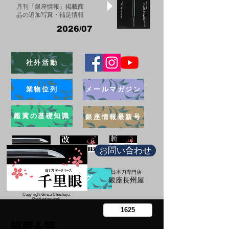
月刊「銀座情報」掲載商
品の追加写真・補足情報
2026/07
社外活動
業物位列
メールマガジン
鑑賞の基礎知識
銀座情報最新号
お問い合わせ
日本刀専門店
ブログ
​銀座長州屋
Copy right Ginza Choshuya
Production work
​Tomoriki Imazu
脇差＆拵