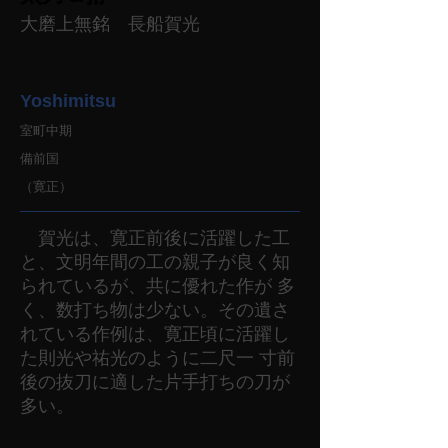
大磨上無銘 長船賀光
Yoshimitsu
室町中期
備前国
（寛正）
賀光は、寛正前後に活躍した工
と、文明年間の工の親子が良く知
られているが、共に優れた作が 多
く、数打ち物は少ない。その遺さ
れている作例は、寛正頃に活躍し
た則光や祐光のように二尺一 寸前
後の抜刀に適した片手打ちの刀が
多い。