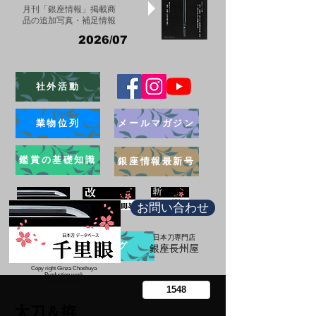
月刊「銀座情報」掲載商
品の追加写真・補足情報
2026/07
社外活動
業物位列
メールマガジン
鑑賞の基礎知識
銀座情報最新号
お問い合わせ
日本刀専門店
ブログ
​銀座長州屋
Copy right Ginza Choshuya
Production work
​Tomoriki Imazu
太刀＆拵