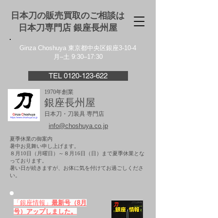
日本刀の販売買取のご相談は
日本刀専門店 銀座⻑州屋
Ginza Choshuya 東京都中央区銀座3-10-4
月–土 9:30–17:30
TEL 0120-123-622
1970年創業
銀座長州屋
日本刀・刀装具 専門店
info@choshuya.co.jp
夏季休業の御案内
暑中お見舞い申し上げます。
８月10日（月曜日）～８月16日（日）まで夏季休業とな
っております。
​暑い日が続きますが、お体に気を付けてお過ごしくださ
い。
「銀座情報」
最新号（8月
号）アップしました。