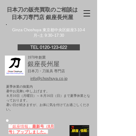
日本刀の販売買取のご相談は
日本刀専門店 銀座⻑州屋
Ginza Choshuya 東京都中央区銀座3-10-4
月–土 9:30–17:30
TEL 0120-123-622
1970年創業
銀座長州屋
日本刀・刀装具 専門店
info@choshuya.co.jp
夏季休業の御案内
暑中お見舞い申し上げます。
８月10日（月曜日）～８月16日（日）まで夏季休業とな
っております。
​暑い日が続きますが、お体に気を付けてお過ごしくださ
い。
「銀座情報」
最新号（8月
号）アップしました。