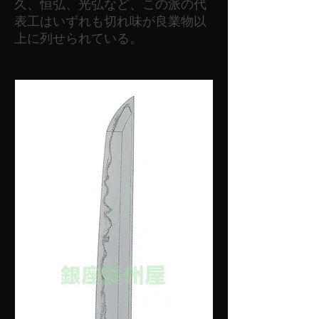
久、恒弘、光弘など、この派の代
表工はいずれも切れ味が良業物以
上に列せられている。