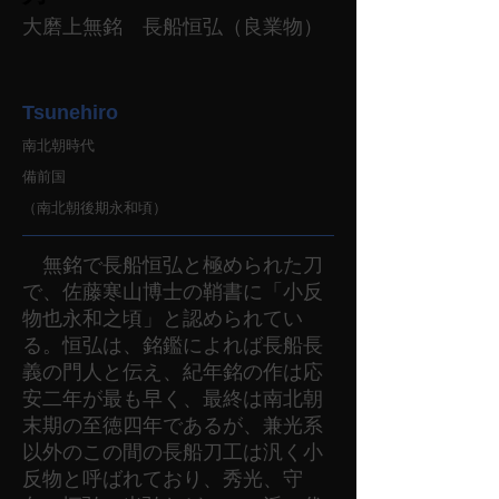
大磨上無銘 長船恒弘（良業物）
Tsunehiro
南北朝時代
備前国
（南北朝後期永和頃）
無銘で長船恒弘と極められた刀
で、佐藤寒山博士の鞘書に「小反
物也永和之頃」と認められてい
る。恒弘は、銘鑑によれば長船長
義の門人と伝え、紀年銘の作は応
安二年が最も早く、最終は南北朝
末期の至徳四年であるが、兼光系
以外のこの間の長船刀工は汎く小
反物と呼ばれており、秀光、守