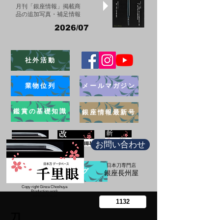
月刊「銀座情報」掲載商
品の追加写真・補足情報
2026/07
社外活動
業物位列
メールマガジン
鑑賞の基礎知識
銀座情報最新号
お問い合わせ
日本刀専門店
ブログ
​銀座長州屋
Copy right Ginza Choshuya
Production work
​Tomoriki Imazu
刀