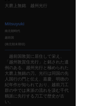
大磨上無銘 越州光行
Mitsuyuki
南北朝時代
越前国
(南北朝末期頃)
越前国敦賀に居住して栄え、
「越州敦賀住光行」と銘された遺
例のある、越州光行と極められた
大磨上無銘の刀。光行は同国の先
人国行の門と伝え、嘉慶、明徳の
紀年作が知られており、越前刀工
群の中では来派の流れを汲む千代
鶴派に先行する刀工で歴史が古
い。