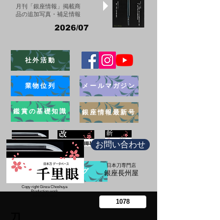
月刊「銀座情報」掲載商
品の追加写真・補足情報
2026/07
社外活動
業物位列
メールマガジン
鑑賞の基礎知識
銀座情報最新号
お問い合わせ
日本刀専門店
ブログ
​銀座長州屋
Copy right Ginza Choshuya
Production work
​Tomoriki Imazu
刀