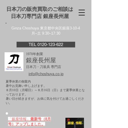
日本刀の販売買取のご相談は
日本刀専門店 銀座⻑州屋
Ginza Choshuya 東京都中央区銀座3-10-4
月–土 9:30–17:30
TEL 0120-123-622
1970年創業
銀座長州屋
日本刀・刀装具 専門店
info@choshuya.co.jp
夏季休業の御案内
暑中お見舞い申し上げます。
８月10日（月曜日）～８月16日（日）まで夏季休業とな
っております。
​暑い日が続きますが、お体に気を付けてお過ごしくださ
い。
「銀座情報」
最新号（8月
号）アップしました。