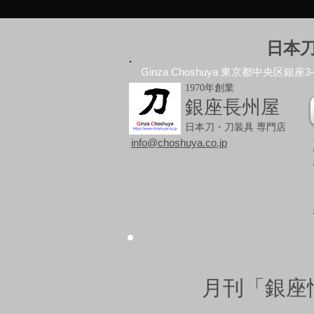
日本
Ginza Choshuya 東京都中央区銀座3-10
1970年創業
銀座長州屋
日本刀・刀装具 専門店
info@choshuya.co.jp
月刊「銀座