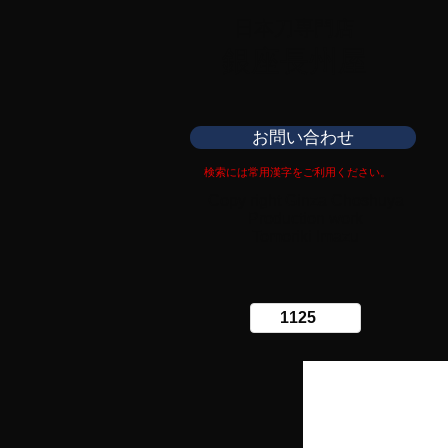
日本刀専門店
​銀座長州屋
お問い合わせ
検索には常用漢字をご利用ください。
Copy right Ginza Choshuya
Production work
​Tomoriki Imazu