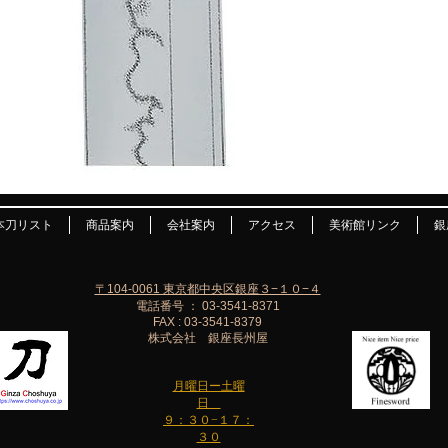
本刀リスト
商品案内
会社案内
アクセス
美術館リンク
銀
〒104-0061 東京都中央区銀座３−１０−４
電話番号 ： 03-3541-8371
FAX : 03-3541-8379
株式会社 銀座長州屋
月曜日ー土曜
日
９：３０−１７：
３０