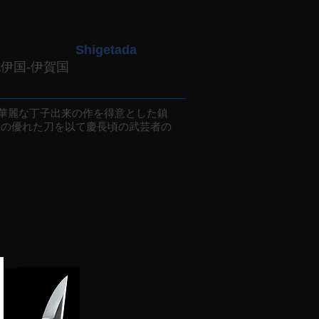
Shigetada
紀伊国-伊賀国
華麗な丁子出来の作を得意とした鎮
味の優れた刀を以て慶長頃の武芸者の