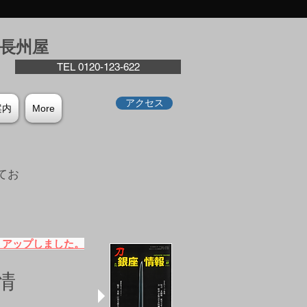
座⻑州屋
TEL 0120-123-622
アクセス
案内
More
てお
。
）アップしました。
情