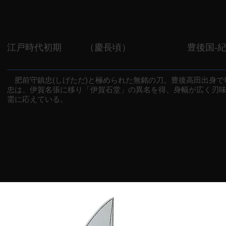
江戸時代初期
（慶長頃）
豊後国-
肥前守鎮忠(しげただ)と極められた無銘の刀。豊後高田出身で
忠は、伊賀名張に移り「伊賀石堂」の異名を得、身幅が広く刃
需に応えている。