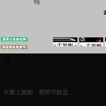
報
鑑賞の基礎知識
銀座情報最新号
刀
大磨上無銘 肥前守鎮忠