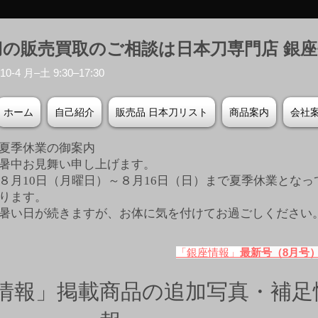
刀の販売買取のご相談は日本刀専門店 銀
-4 月–土 9:30–17:30
ホーム
自己紹介
販売品 日本刀リスト
商品案内
会社
夏季休業の御案内
暑中お見舞い申し上げます。
８月10日（月曜日）～８月16日（日）まで夏季休業となっ
ります。
​暑い日が続きますが、お体に気を付けてお過ごしください
「銀座情報」
最新号（8月号
情報」掲載商品の追加写真・補足