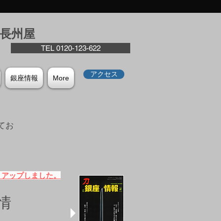
座⻑州屋
TEL 0120-123-622
アクセス
銀座情報
More
てお
。
）アップしました。
情