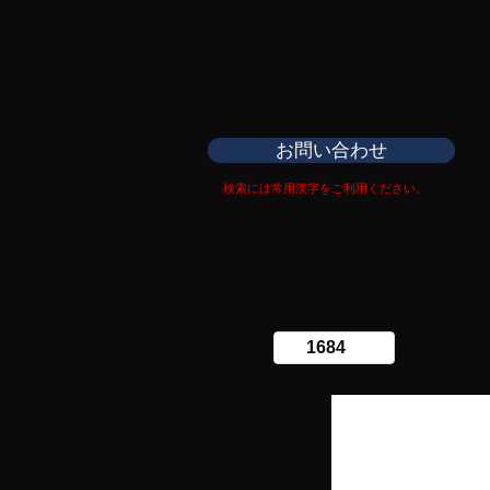
日本刀専門店
​銀座長州屋
お問い合わせ
検索には常用漢字をご利用ください。
Copy right Ginza Choshuya
Production work
​Tomoriki Imazu