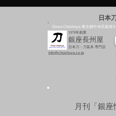
日本
Ginza Choshuya 東京都中央区銀座3-10
1970年創業
銀座長州屋
日本刀・刀装具 専門店
info@choshuya.co.jp
月刊「銀座