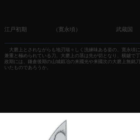
江戸初期
（寛永頃）
武蔵国
大磨上とされながらも地刃瑞々しく洗練味ある姿の、寛永頃に
兼重と極められている刀。大磨上の茎は先が切となり、横鑢で
政期には、鎌倉後期の山城鍛冶の来國光や来國次の大磨上無銘
いたものであろうか。