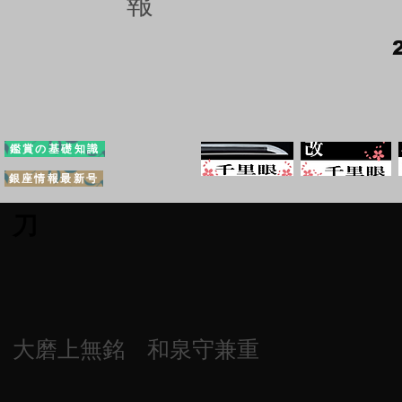
報
鑑賞の基礎知識
銀座情報最新号
刀
大磨上無銘 和泉守兼重