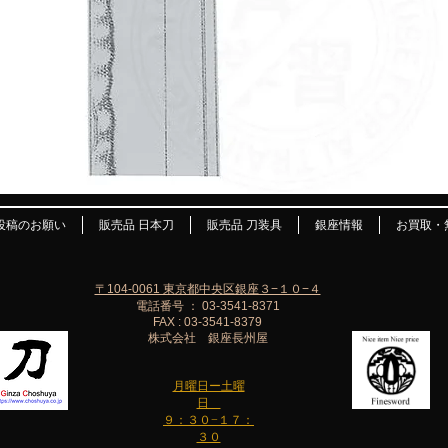
投稿のお願い
販売品 日本刀
販売品 刀装具
銀座情報
お買取・
〒104-0061 東京都中央区銀座３−１０−４
電話番号 ： 03-3541-8371
FAX : 03-3541-8379
株式会社 銀座長州屋
月曜日ー土曜
日
９：３０−１７：
３０