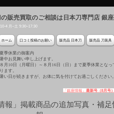
刀の販売買取のご相談は日本刀専門店 銀
-4 月–土 9:30–17:30
ホーム
口コミ投稿のお願い
販売品 日本刀
販売品 刀装具
夏季休業の御案内
暑中お見舞い申し上げます。
８月10日（月曜日）～８月16日（日）まで夏季休業となっ
ります。
​暑い日が続きますが、お体に気を付けてお過ごしください
「銀座情報」
最新号（8月号
情報」掲載商品の追加写真・補足