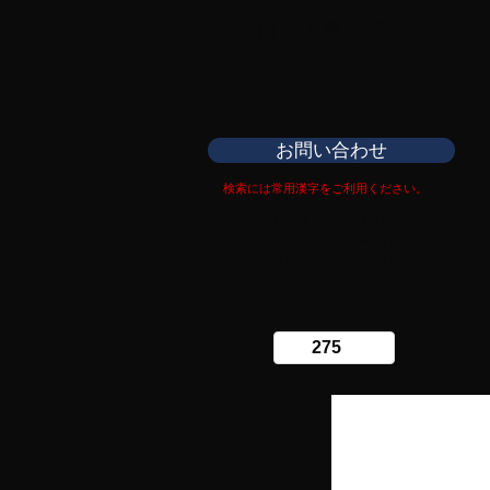
日本刀専門店
​銀座長州屋
お問い合わせ
検索には常用漢字をご利用ください。
Copy right Ginza Choshuya
Production work
​Tomoriki Imazu