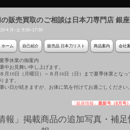
刀の販売買取のご相談は日本刀専門店 銀
-4 月–土 9:30–17:30
ホーム
自己紹介
販売品 日本刀リスト
商品案内
会社
夏季休業の御案内
暑中お見舞い申し上げます。
８月10日（月曜日）～８月16日（日）まで夏季休業となっ
ります。
​暑い日が続きますが、お体に気を付けてお過ごしください
「銀座情報」
最新号（8月号
情報」掲載商品の追加写真・補足