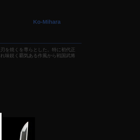
Ko-Mihara
刃を焼くを専らとした。特に初代正
切れ味鋭く覇気ある作風から戦国武将