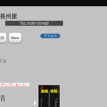
座⻑州屋
TEL 0120-123-622
アクセス
案内
More
てお
。
）アップしました。
情