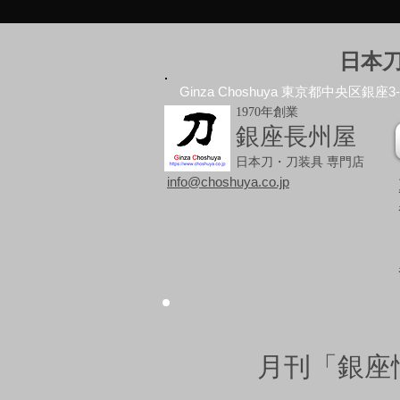
日本
Ginza Choshuya 東京都中央区銀座3-10
1970年創業
銀座長州屋
日本刀・刀装具 専門店
info@choshuya.co.jp
月刊「銀座