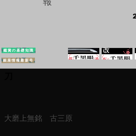
報
鑑賞の基礎知識
銀座情報最新号
刀
大磨上無銘 古三原