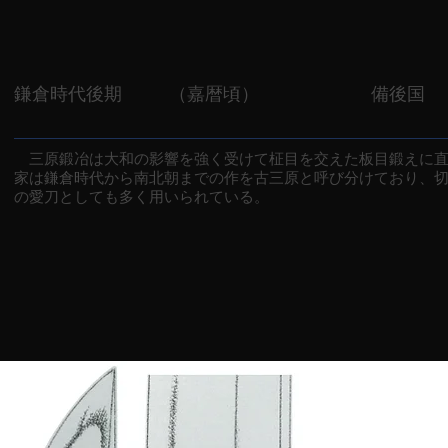
鎌倉時代後期
（嘉暦頃）
備後国
三原鍛冶は大和の影響を強く受けて柾目を交えた板目鍛えに直
家は鎌倉時代から南北朝までの作を古三原と呼び分けており、
の愛刀としても多く用いられている。