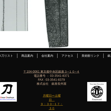
本刀リスト
商品案内
会社案内
アクセス
美術館リンク
銀
〒104-0061 東京都中央区銀座３−１０−４
電話番号 ： 03-3541-8371
FAX : 03-3541-8379
株式会社 銀座長州屋
月曜日ー土曜
日
９：３０−１７：
３０