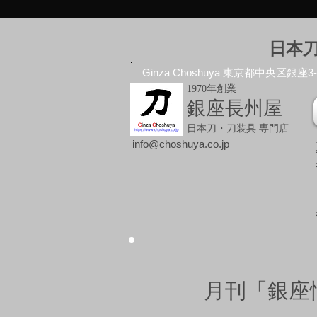
日本
Ginza Choshuya 東京都中央区銀座3-10
1970年創業
銀座長州屋
日本刀・刀装具 専門店
info@choshuya.co.jp
月刊「銀座