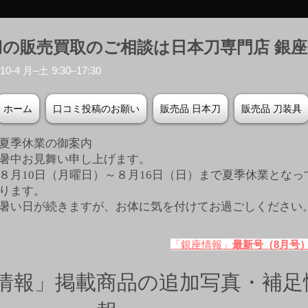
刀の販売買取のご相談は日本刀専門店 銀
-4 月–土 9:30–17:30
ホーム
口コミ投稿のお願い
販売品 日本刀
販売品 刀装具
夏季休業の御案内
暑中お見舞い申し上げます。
８月10日（月曜日）～８月16日（日）まで夏季休業となっ
ります。
​暑い日が続きますが、お体に気を付けてお過ごしください
「銀座情報」
最新号（8月号
情報」掲載商品の追加写真・補足