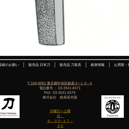
投稿のお願い
販売品 日本刀
販売品 刀装具
銀座情報
お買取・
〒104-0061 東京都中央区銀座３−１０−４
電話番号 ： 03-3541-8371
FAX : 03-3541-8379
株式会社 銀座長州屋
月曜日ー土曜
日
９：３０−１７：
３０