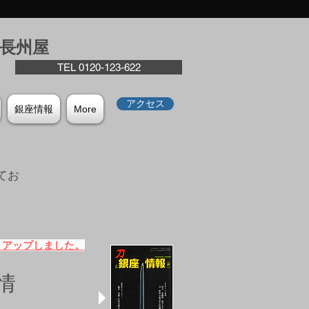
座⻑州屋
TEL 0120-123-622
アクセス
銀座情報
More
てお
。
）アップしました。
情