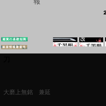
報
鑑賞の基礎知識
銀座情報最新号
刀
大磨上無銘 兼延