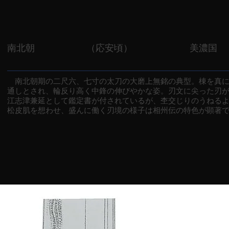
南北朝
（応安頃）
美濃国
南北朝期の二尺六、七寸の太刀の大磨上無銘の典型。棟を真に
通しとされ、輪反り高く中鋒の伸びやかな姿。刃文に尖った刃
江志津兼延として鑑定書が付されているが、杢交じりのうねる
松皮肌を想わせ、盛んに働く刃境の様子は相州伝の特色が顕著