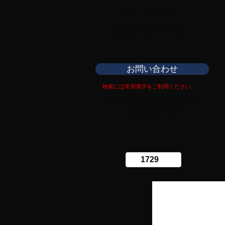
日本刀専門店
​銀座長州屋
お問い合わせ
検索には常用漢字をご利用ください。
Copy right Ginza Choshuya
Production work
​Tomoriki Imazu