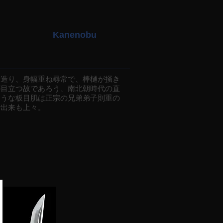
Kanenobu
造り、身幅重ね尋常で、棒樋が掻き
が目立つ故であろう、南北朝時代の直
ような板目肌は正宗の兄弟弟子則重の
で出来も上々。