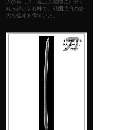
刃の美しさ、最上大業物に列せら
れる鋭い切れ味で、戦国武将の絶
大な信頼を得ていた。