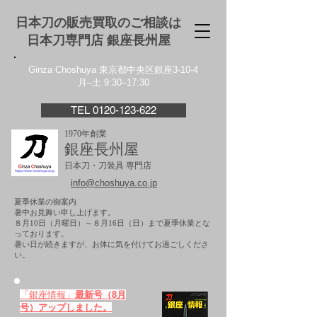
日本刀の販売買取のご相談は
日本刀専門店 銀座⻑州屋
Ginza Choshuya 東京都中央区銀座3-10-4
月–土 9:30–17:30
TEL 0120-123-622
1970年創業
銀座長州屋
日本刀・刀装具 専門店
info@choshuya.co.jp
夏季休業の御案内
暑中お見舞い申し上げます。
８月10日（月曜日）～８月16日（日）まで夏季休業とな
っております。
​暑い日が続きますが、お体に気を付けてお過ごしくださ
い。
「銀座情報」
最新号（8月
号）アップしました。