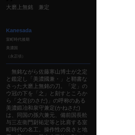
大磨上無銘 兼定
Kanesada
室町時代後期
美濃国
（永正頃）
無銘ながら佐藤寒山博士が之定
と鑑定し「美濃國兼・」と鞘書な
さった大磨上無銘の刀。「定」の
ウ冠の下を「之」と刻すところか
ら「之定(のさだ)」の呼称のある
美濃鍛冶和泉守兼定(かねさだ)
は、同国の孫六兼元、備前国長舩
与三左衛門尉祐定等と比肩する室
町時代の名工。操作性の良さと地