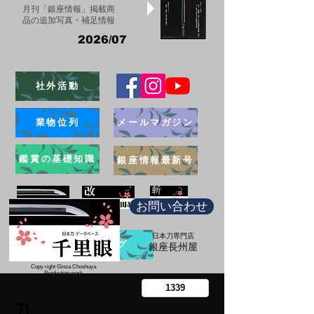
月刊「銀座情報」掲載商
品の追加写真・補足情報
2026/07
社外活動
業物位列
メールマガジン
鑑賞の基礎知識
銀座情報最新号
お問い合わせ
日本刀専門店
ブログ
​銀座長州屋
Copy right Ginza Choshuya
Production work
​Tomoriki Imazu
刀